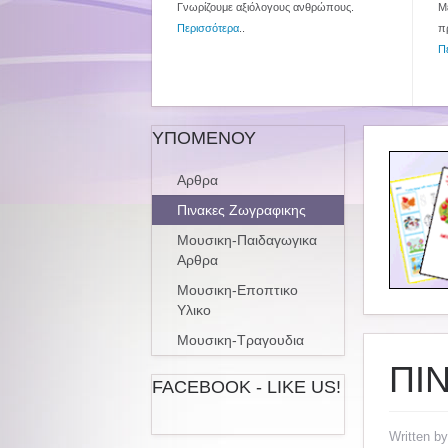
Γνωρίζουμε αξιόλογους ανθρώπους.
Με
Περισσότερα
..
π
Π
ΥΠΟΜΕΝΟΥ
Αρθρα
Πινακες Ζωγραφικης
Μουσικη-Παιδαγωγικα
Αρθρα
Μουσικη-Εποπτικο
Υλικο
Μουσικη-Τραγουδια
ΠΙ
FACEBOOK - LIKE US!
Written b