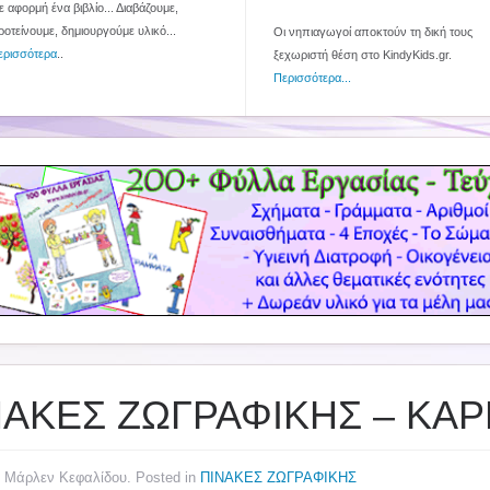
 αφορμή ένα βιβλίο... Διαβάζουμε,
ροτείνουμε, δημιουργούμε υλικό...
Οι νηπιαγωγοί αποκτούν τη δική τους
ερισσότερα
..
ξεχωριστή θέση στο KindyKids.gr.
Περισσότερα...
ΝΑΚΕΣ ΖΩΓΡΑΦΙΚΗΣ – ΚΑ
y Μάρλεν Κεφαλίδου. Posted in
ΠΙΝΑΚΕΣ ΖΩΓΡΑΦΙΚΗΣ