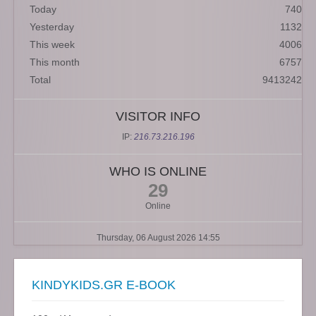
Today
740
Yesterday
1132
This week
4006
This month
6757
Total
9413242
VISITOR INFO
IP:
216.73.216.196
WHO IS ONLINE
29
Online
Thursday, 06 August 2026 14:55
KINDYKIDS.GR E-BOOK