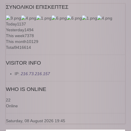
ΣΥΝΟΛΙΚΟΙ ΕΠΙΣΚΕΠΤΕΣ
Today
1137
Yesterday
1494
This week
7378
This month
10129
Total
9416614
VISITOR INFO
IP:
216.73.216.157
WHO IS ONLINE
22
Online
Saturday, 08 August 2026 19:45