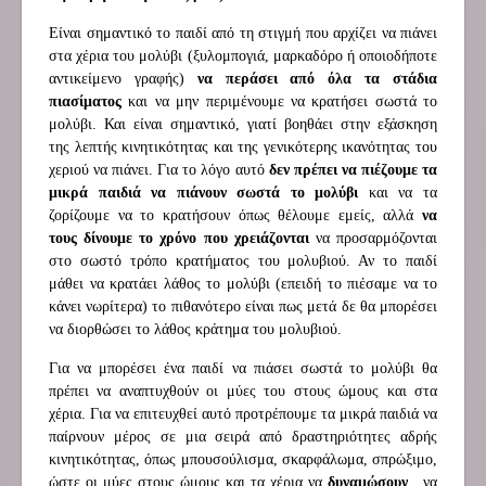
Είναι σημαντικό το παιδί από τη στιγμή που αρχίζει να πιάνει
στα χέρια του μολύβι (ξυλομπογιά, μαρκαδόρο ή οποιοδήποτε
αντικείμενο γραφής)
να περάσει από όλα τα στάδια
πιασίματος
και να μην περιμένουμε να κρατήσει σωστά το
μολύβι. Και είναι σημαντικό, γιατί βοηθάει στην εξάσκηση
της λεπτής κινητικότητας και της γενικότερης ικανότητας του
χεριού να πιάνει. Για το λόγο αυτό
δεν πρέπει να πιέζουμε τα
μικρά παιδιά να πιάνουν σωστά το μολύβι
και να τα
ζορίζουμε να το κρατήσουν όπως θέλουμε εμείς, αλλά
να
τους δίνουμε το χρόνο που χρειάζονται
να προσαρμόζονται
στο σωστό τρόπο κρατήματος του μολυβιού. Αν το παιδί
μάθει να κρατάει λάθος το μολύβι (επειδή το πιέσαμε να το
κάνει νωρίτερα) το πιθανότερο είναι πως μετά δε θα μπορέσει
να διορθώσει το λάθος κράτημα του μολυβιού.
Για να μπορέσει ένα παιδί να πιάσει σωστά το μολύβι θα
πρέπει να αναπτυχθούν οι μύες του στους ώμους και στα
χέρια. Για να επιτευχθεί αυτό προτρέπουμε τα μικρά παιδιά να
παίρνουν μέρος σε μια σειρά από δραστηριότητες αδρής
κινητικότητας, όπως μπουσούλισμα, σκαρφάλωμα, σπρώξιμο,
ώστε οι μύες στους ώμους και τα χέρια να
δυναμώσουν
, να