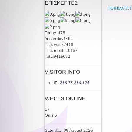
ΕΠΙΣΚΕΠΤΕΣ
ΠΟΙΗΜΑΤΑ Γ
Today
1175
Yesterday
1494
This week
7416
This month
10167
Total
9416652
VISITOR INFO
IP:
216.73.216.125
WHO IS ONLINE
17
Online
Saturday, 08 August 2026