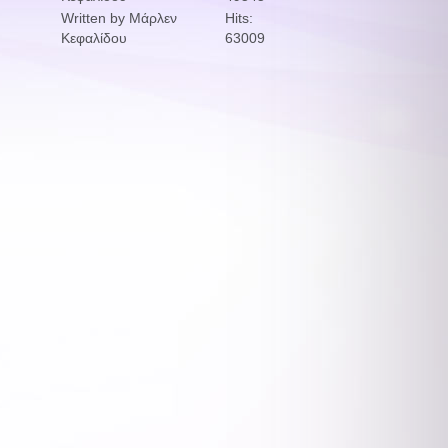
Written by Μάρλεν
Hits:
Κεφαλίδου
63009