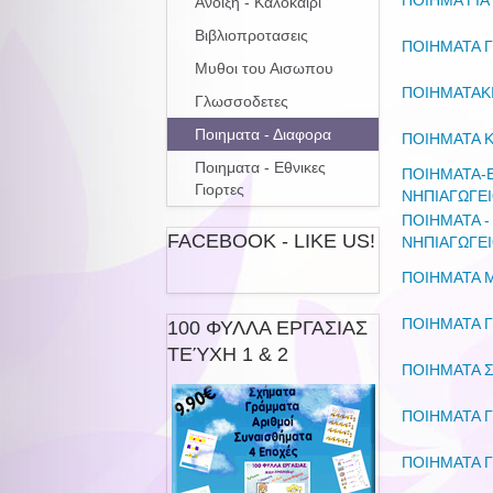
ΠΟΙΗΜΑ ΓΙΑ
Ανοιξη - Καλοκαιρι
Βιβλιοπροτασεις
ΠΟΙΗΜΑΤΑ Γ
Μυθοι του Αισωπου
ΠΟΙΗΜΑΤΑΚΙ
Γλωσσοδετες
Ποιηματα - Διαφορα
ΠΟΙΗΜΑΤΑ Κ
Ποιηματα - Εθνικες
ΠΟΙΗΜΑΤΑ-Ε
Γιορτες
ΝΗΠΙΑΓΩΓΕ
ΠΟΙΗΜΑΤΑ -
FACEBOOK - LIKE US!
ΝΗΠΙΑΓΩΓΕ
ΠΟΙΗΜΑΤΑ 
ΠΟΙΗΜΑΤΑ Γ
100 ΦΥΛΛΑ ΕΡΓΑΣΙΑΣ
ΤΕΎΧΗ 1 & 2
ΠΟΙΗΜΑΤΑ Σ
ΠΟΙΗΜΑΤΑ Γ
ΠΟΙΗΜΑΤΑ Γ