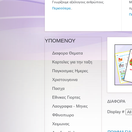
Γνωρίζουμε αξιόλογους ανθρώπους.
Με
Περισσότερα
..
π
Π
ΥΠΟΜΕΝΟΥ
Διαφορα Θεματα
Καρτελες για την ταξη
Παγκοσμιες Ημερες
Χριστουγεννα
Πασχα
Εθνικες Γιορτες
ΔΙΑΦΟΡΑ
Λαογραφια - Μηνες
Display #
Φθινοπωρο
Χειμωνας