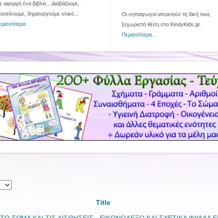
 αφορμή ένα βιβλίο... Διαβάζουμε,
ροτείνουμε, δημιουργούμε υλικό...
Οι νηπιαγωγοί αποκτούν τη δική τους
ερισσότερα
..
ξεχωριστή θέση στο KindyKids.gr.
Περισσότερα...
Title