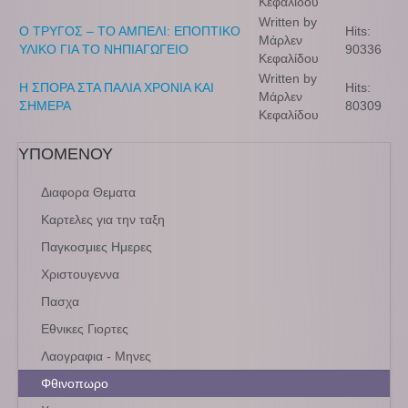
Κεφαλίδου
Written by
Ο ΤΡΥΓΟΣ – ΤΟ ΑΜΠΕΛΙ: ΕΠΟΠΤΙΚΟ
Hits:
Μάρλεν
ΥΛΙΚΟ ΓΙΑ ΤΟ ΝΗΠΙΑΓΩΓΕΙΟ
90336
Κεφαλίδου
Written by
Η ΣΠΟΡΑ ΣΤΑ ΠΑΛΙΑ ΧΡΟΝΙΑ ΚΑΙ
Hits:
Μάρλεν
ΣΗΜΕΡΑ
80309
Κεφαλίδου
ΥΠΟΜΕΝΟΥ
Διαφορα Θεματα
Καρτελες για την ταξη
Παγκοσμιες Ημερες
Χριστουγεννα
Πασχα
Εθνικες Γιορτες
Λαογραφια - Μηνες
Φθινοπωρο