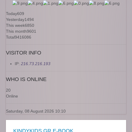
Today
609
Yesterday
1494
This week
6850
This month
9601
Total
9416086
VISITOR INFO
IP:
216.73.216.193
WHO IS ONLINE
20
Online
Saturday, 08 August 2026 10:10
KINDYKIDS.GR E-BOOK