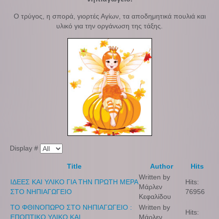
Ο τρύγος, η σπορά, γιορτές Αγίων, τα αποδημητικά πουλιά και
υλικό για την οργάνωση της τάξης.
Display #
Title
Author
Hits
Written by
ΙΔΕΕΣ ΚΑΙ ΥΛΙΚΟ ΓΙΑ ΤΗΝ ΠΡΩΤΗ ΜΕΡΑ
Hits:
Μάρλεν
ΣΤΟ ΝΗΠΙΑΓΩΓΕΙΟ
76956
Κεφαλίδου
ΤΟ ΦΘΙΝΟΠΩΡΟ ΣΤΟ ΝΗΠΙΑΓΩΓΕΙΟ :
Written by
Hits:
ΕΠΟΠΤΙΚΟ ΥΛΙΚΟ ΚΑΙ
Μάρλεν