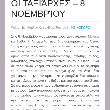
ΟΙ ΤΑΞΙΆΡΧΕΣ – 8
ΝΟΕΜΒΡΊΟΥ
Written by Μάρλεν Κεφαλίδου. Posted in
ΦΘΙΝΟΠΩΡΟ
Στις 8 Νοεμβρίου γιορτάζουμε τους αρχαγγέλους Μιχαηλ
και Γαβριηλ. Οι αγγελοι ειναι δημιουργηματα του Θεου.
Σε σχεση με τους ανθρωπους ειναι ανωτεροι στη γνωση,
απαλλαγμενοι απο τα παθη, αυλοι και ασωματοι, οχι
ομως απολυτως γιατι παντογνωστης, απαθης, αυλος,
ασωματος, πανταχου παρων ειναι μονον ο Θεος. Ειναι
δευτερα φωτα νοερα, τα οποια λαμβανουν το φωτισμο
τους απο το πρωτο και αναρχο φως, το Θεο. Στο
χριστιανισμο ειναι πνευματοϋλικες υπαρξεις λεπτοσωμες
και επιτελουν το εργο της δοξας και του υμνου του Θεου.
Συχνα προς ωφελεια των ανθρωπων ερχονται σε επαφη
με αυτους. Στην παραδοση μας εχει σχηματιστει η εικονα
της υπαρξης των αγγελων ως νεανιες με φτερα αλλα και
ιεροπρεπεια, με τη μορφη ενος επουρανιου
στρατευματος. Χωριζονται και κατατασσονται σε ταγματα