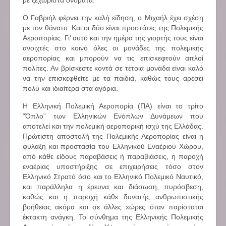
με ξεχωριστα ονοματα.
Ο Γαβριήλ φέρνει την καλή είδηση, ο Μιχαήλ έχει σχέση
με τον θάνατο. Και οι δύο είναι προστάτες της Πολεμικής
Αεροπορίας. Γι’ αυτό και την ημέρα της γιορτής τους είναι
ανοιχτές στο κοινό όλες οι μονάδες της πολεμικής
αεροπορίας και μπορούν να τις επισκεφτούν απλοί
πολίτες. Αν βρίσκεστε κοντά σε τέτοια μονάδα είναι καλό
να την επισκεφθείτε με τα παιδιά, καθώς τους αρέσει
πολύ και ιδιαίτερα στα αγόρια.
Η Ελληνική Πολεμική Αεροπορία (ΠΑ) είναι το τρίτο
“Όπλο” των Ελληνικών Ενόπλων Δυνάμεων που
αποτελεί και την πολεμική αεροπορική ισχύ της Ελλάδας.
Πρώτιστη αποστολή της Πολεμικής Αεροπορίας είναι η
φύλαξη και προστασία του Ελληνικού Εναέριου Χώρου,
από κάθε είδους παραβάσεις ή παραβιάσεις, η παροχή
εναέριας υποστήριξης σε επιχειρήσεις τόσο στον
Ελληνικό Στρατό όσο και το Ελληνικό Πολεμικό Ναυτικό,
και παράλληλα η έρευνα και διάσωση, πυρόσβεση,
καθώς και η παροχή κάθε δυνατής ανθρωπιστικής
βοήθειας ακόμα και σε άλλες xώρες όταν παρίσταται
έκτακτη ανάγκη. Το σύνθημα της Ελληνικής Πολεμικής