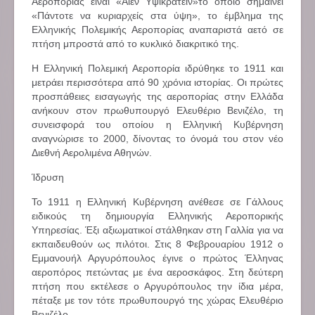
Αεροπορίας είναι «Αίεν Υψικρατείν»το οποίο σημαίνει
«Πάντοτε να κυριαρχείς στα ύψη», το έμβλημα της
Ελληνικής Πολεμικής Αεροπορίας αναπαριστά αετό σε
πτήση μπροστά από το κυκλικό διακριτικό της.
Η Ελληνική Πολεμική Αεροπορία ιδρύθηκε το 1911 και
μετράει περισσότερα από 90 χρόνια ιστορίας. Οι πρώτες
προσπάθειες εισαγωγής της αεροπορίας στην Ελλάδα
ανήκουν στον πρωθυπουργό Ελευθέριο Βενιζέλο, τη
συνεισφορά του οποίου η Ελληνική Κυβέρνηση
αναγνώρισε το 2000, δίνοντας το όνομά του στον νέο
Διεθνή Αερολιμένα Αθηνών.
Ίδρυση
Το 1911 η Ελληνική Κυβέρνηση ανέθεσε σε Γάλλους
ειδικούς τη δημιουργία Ελληνικής Αεροπορικής
Υπηρεσίας. Έξι αξιωματικοί στάλθηκαν στη Γαλλία για να
εκπαιδευθούν ως πιλότοι. Στις 8 Φεβρουαρίου 1912 ο
Εμμανουήλ Αργυρόπουλος έγινε ο πρώτος Έλληνας
αεροπόρος πετώντας με ένα αεροσκάφος. Στη δεύτερη
πτήση που εκτέλεσε ο Αργυρόπουλος την ίδια μέρα,
πέταξε με τον τότε πρωθυπουργό της χώρας Ελευθέριο
Βενιζέλο.