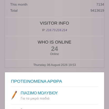
This month
7134
Total
9413619
VISITOR INFO
IP:
216.73.216.214
WHO IS ONLINE
24
Online
Thursday, 06 August 2026 19:53
ΠΡΟΤΕΙΝΟΜΕΝΑ ΑΡΘΡΑ
ΠΙΑΣΙΜΟ ΜΟΛΥΒΙΟΥ
Για τα μικρά παιδιά