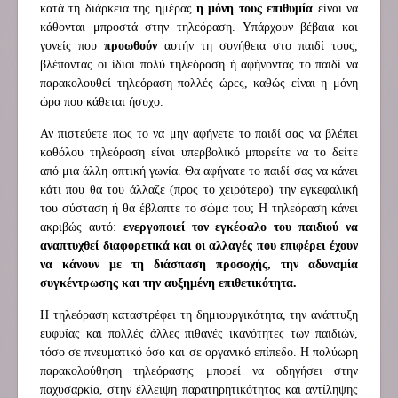
κατά τη διάρκεια της ημέρας
η μόνη τους επιθυμία
είναι να
κάθονται μπροστά στην τηλεόραση. Υπάρχουν βέβαια και
γονείς που
προωθούν
αυτήν τη συνήθεια στο παιδί τους,
βλέποντας οι ίδιοι πολύ τηλεόραση ή αφήνοντας το παιδί να
παρακολουθεί τηλεόραση πολλές ώρες, καθώς είναι η μόνη
ώρα που κάθεται ήσυχο.
Αν πιστεύετε πως το να μην αφήνετε το παιδί σας να βλέπει
καθόλου τηλεόραση είναι υπερβολικό μπορείτε να το δείτε
από μια άλλη οπτική γωνία. Θα αφήνατε το παιδί σας να κάνει
κάτι που θα του άλλαζε (προς το χειρότερο) την εγκεφαλική
του σύσταση ή θα έβλαπτε το σώμα του; Η τηλεόραση κάνει
ακριβώς αυτό:
ενεργοποιεί τον εγκέφαλο του παιδιού να
αναπτυχθεί διαφορετικά και οι αλλαγές που επιφέρει έχουν
να κάνουν με τη διάσπαση προσοχής, την αδυναμία
συγκέντρωσης και την αυξημένη επιθετικότητα.
Η τηλεόραση καταστρέφει τη δημιουργικότητα, την ανάπτυξη
ευφυΐας και πολλές άλλες πιθανές ικανότητες των παιδιών,
τόσο σε πνευματικό όσο και σε οργανικό επίπεδο. Η πολύωρη
παρακολούθηση τηλεόρασης μπορεί να οδηγήσει στην
παχυσαρκία, στην έλλειψη παρατηρητικότητας και αντίληψης