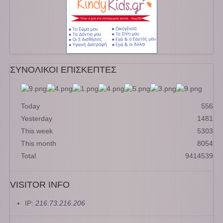
ΣΥΝΟΛΙΚΟΙ ΕΠΙΣΚΕΠΤΕΣ
Today
556
Yesterday
1481
This week
5303
This month
8054
Total
9414539
VISITOR INFO
IP:
216.73.216.206