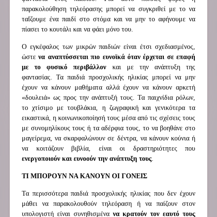
παρακολούθηση τηλεόρασης μπορεί να συγκριθεί με το να
ταΐζουμε ένα παιδί στο στόμα και να μην το αφήνουμε να
πίασει το κουτάλι και να φάει μόνο του.
Ο εγκέφαλος των μικρών παιδιών είναι έτσι σχεδιασμένος,
ώστε
να αναπτύσσεται πιο ευνοϊκά όταν έρχεται σε επαφή
με το φυσικό περιβάλλον
και με την ανάπτυξη της
φαντασίας. Τα παιδιά προσχολικής ηλικίας μπορεί να μην
έχουν να κάνουν μαθήματα αλλά έχουν να κάνουν αρκετή
«δουλειά» ως προς την ανάπτυξή τους. Τα παιχνίδια ρόλων,
το χτίσιμο με τουβλάκια, η ζωγραφική και γενικότερα τα
εικαστικά, η κοινωνικοποίησή τους μέσα από τις σχέσεις τους
με συνομηλίκους τους ή τα αδέρφια τους, το να βοηθάνε στο
μαγείρεμα, να σκαρφαλώνουν σε δέντρα, να κάνουν κούνια ή
να κοιτάζουν βιβλία, είναι οι δραστηριότητες που
ενεργοποιούν και ευνοούν την ανάπτυξη τους
.
ΤΙ ΜΠΟΡΟΥΝ ΝΑ ΚΑΝΟΥΝ ΟΙ ΓΟΝΕΙΣ
Τα περισσότερα παιδιά προσχολικής ηλικίας που δεν έχουν
μάθει να παρακολουθούν τηλεόραση ή να παίζουν στον
υπολογιστή είναι συνηθισμένα
να κρατούν τον εαυτό τους