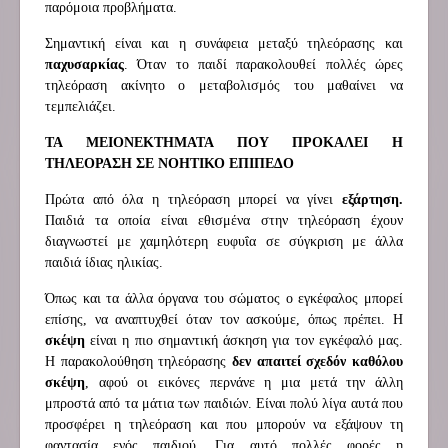
παρόμοια προβλήματα.
Σημαντική είναι και η συνάφεια μεταξύ τηλεόρασης και
παχυσαρκίας
. Όταν το παιδί παρακολουθεί πολλές ώρες
τηλεόραση ακίνητο ο μεταβολισμός του μαθαίνει να
τεμπελιάζει.
ΤΑ ΜΕΙΟΝΕΚΤΗΜΑΤΑ ΠΟΥ ΠΡΟΚΑΛΕΙ Η
ΤΗΛΕΟΡΑΣΗ ΣΕ ΝΟΗΤΙΚΟ ΕΠΙΠΕΔΟ
Πρώτα από όλα η τηλεόραση μπορεί να γίνει
εξάρτηση.
Παιδιά τα οποία είναι εθισμένα στην τηλεόραση έχουν
διαγνωστεί με χαμηλότερη ευφυΐα σε σύγκριση με άλλα
παιδιά ίδιας ηλικίας.
Όπως και τα άλλα όργανα του σώματος ο εγκέφαλος μπορεί
επίσης, να αναπτυχθεί όταν τον ασκούμε, όπως πρέπει. Η
σκέψη
είναι η πιο σημαντική άσκηση για τον εγκέφαλό μας.
Η παρακολούθηση τηλεόρασης
δεν απαιτεί σχεδόν καθόλου
σκέψη
, αφού οι εικόνες περνάνε η μια μετά την άλλη
μπροστά από τα μάτια των παιδιών. Είναι πολύ λίγα αυτά που
προσφέρει η τηλεόραση και που μπορούν να εξάψουν τη
φαντασία ενός παιδιού. Για αυτό πολλές φορές η