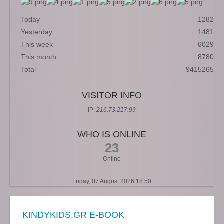
Today
1282
Yesterday
1481
This week
6029
This month
8780
Total
9415265
VISITOR INFO
IP:
216.73.217.99
WHO IS ONLINE
23
Online
Friday, 07 August 2026 18:50
KINDYKIDS.GR E-BOOK