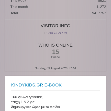
This week
8521
This month
11272
Total
9417757
VISITOR INFO
IP:
216.73.217.94
WHO IS ONLINE
15
Online
Sunday, 09 August 2026 17:44
KINDYKIDS.GR E-BOOK
100 φύλλα εργασίας
τεύχη 1 & 2 για
δημιουργικές ώρες με τα παιδιά