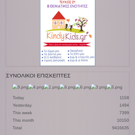
ΣΥΝΟΛΙΚΟΙ ΕΠΙΣΚΕΠΤΕΣ
Today
1158
Yesterday
1494
This week
7399
This month
10150
Total
9416635