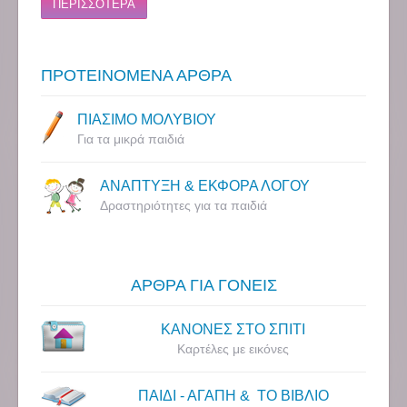
ΠΕΡΙΣΣΟΤΕΡΑ
ΠΡΟΤΕΙΝΟΜΕΝΑ ΑΡΘΡΑ
ΠΙΑΣΙΜΟ ΜΟΛΥΒΙΟΥ
Για τα μικρά παιδιά
ΑΝΑΠΤΥΞΗ & ΕΚΦΟΡΑ ΛΟΓΟΥ
Δραστηριότητες για τα παιδιά
ΑΡΘΡΑ ΓΙΑ ΓΟΝΕΙΣ
ΚΑΝΟΝΕΣ ΣΤΟ ΣΠΙΤΙ
Καρτέλες με εικόνες
ΠΑΙΔΙ - ΑΓΑΠΗ & ΤΟ ΒΙΒΛΙΟ