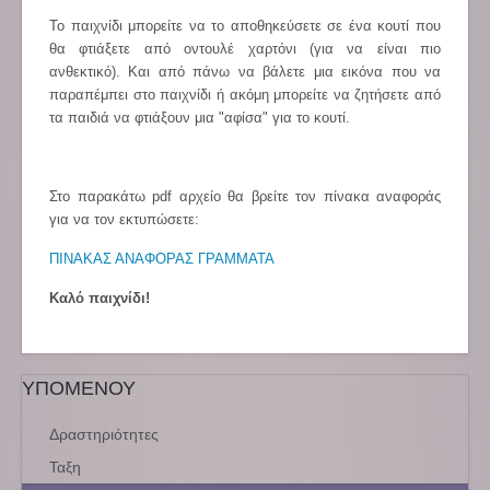
Το παιχνίδι μπορείτε να το αποθηκεύσετε σε ένα κουτί που
θα φτιάξετε από οντουλέ χαρτόνι (για να είναι πιο
ανθεκτικό). Και από πάνω να βάλετε μια εικόνα που να
παραπέμπει στο παιχνίδι ή ακόμη μπορείτε να ζητήσετε από
τα παιδιά να φτιάξουν μια "αφίσα" για το κουτί.
Στο παρακάτω pdf αρχείο θα βρείτε τον πίνακα αναφοράς
για να τον εκτυπώσετε:
ΠΙΝΑΚΑΣ ΑΝΑΦΟΡΑΣ ΓΡΑΜΜΑΤΑ
Καλό παιχνίδι!
ΥΠΟΜΕΝΟΥ
Δραστηριότητες
Ταξη