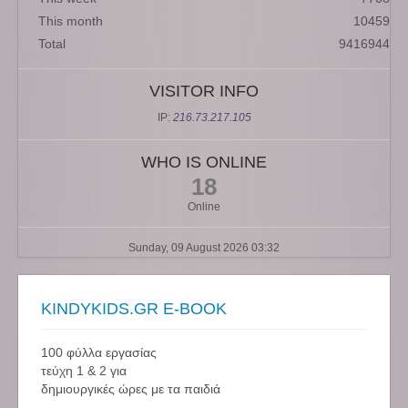
This month
10459
Total
9416944
VISITOR INFO
IP:
216.73.217.105
WHO IS ONLINE
18
Online
Sunday, 09 August 2026 03:32
KINDYKIDS.GR E-BOOK
100 φύλλα εργασίας
τεύχη 1 & 2 για
δημιουργικές ώρες με τα παιδιά