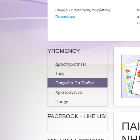
Γνωρίζουμε αξιόλογους ανθρώπους.
Με
Περισσότερα
..
π
Π
ΥΠΟΜΕΝΟΥ
Δραστηριότητες
Ταξη
Παιχνιδια Για Παιδια
Χριστουγεννα
Πασχα
FACEBOOK - LIKE US!
ΠΑ
ΝΗ