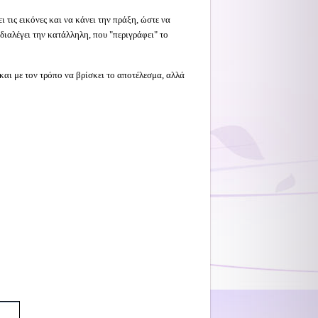
ι τις εικόνες και να κάνει την πράξη, ώστε να
 διαλέγει την κατάλληλη, που "περιγράφει" το
και με τον τρόπο να βρίσκει το αποτέλεσμα, αλλά