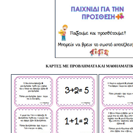
ΚΑΡΤΕΣ ΜΕ ΠΡΟΒΛΗΜΑΤΑ ΚΑΙ ΜΑΘΗΑΜΑΤΙΚ