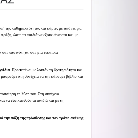
τα"
της καθημερινότητας και κάρτες με εικόνες για
 πράξη, ώστε τα παιδιά να εξοικιώνονται και με
α σαν υποενότητα, σαν μια ευκαιρία
χνίδια
. Προεκτείνουμε λοιπόν τη δρατηριότητα και
 μπορούμε στη συνέχεια να την κάνουμε βιβλίο και
τοποίηση τη λύση του. Στη συνέχεια
και να εξοικιωθούν τα παιδιά και με τη
ιά την πάξη της πρόσθεσης και τον τρόπο σκέψης