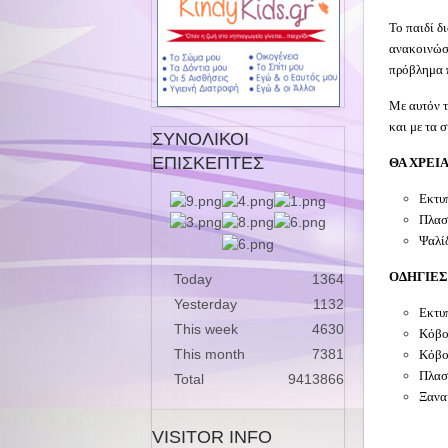
Το παιδί δι
ανακοινώσε
πρόβλημα π
Με αυτόν τ
και με τα 
ΣΥΝΟΛΙΚΟΙ
ΕΠΙΣΚΕΠΤΕΣ
ΘΑ ΧΡΕΙ
Εκτυ
Πλαστ
Ψαλί
ΟΔΗΓΙΕ
Today
1364
Yesterday
1132
Εκτυ
This week
4630
Κόβου
This month
7381
Κόβου
Πλαστ
Total
9413866
Ξανα
VISITOR INFO