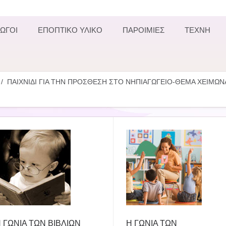
ΩΓΟΙ
ΕΠΟΠΤΙΚΟ ΥΛΙΚΟ
ΠΑΡΟΙΜΙΕΣ
ΤΕΧΝΗ
ΠΑΙΧΝΙΔΙ ΓΙΑ ΤΗΝ ΠΡΟΣΘΕΣΗ ΣΤΟ ΝΗΠΙΑΓΩΓΕΙΟ-ΘΕΜΑ ΧΕΙΜΩΝ
 ΓΩΝΙΑ ΤΩΝ ΒΙΒΛΙΩΝ
Η ΓΩΝΙΑ ΤΩΝ