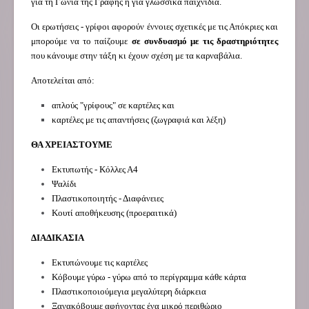
για τη Γωνιά της Γραφής ή για γλωσσικά παιχνίδια.
Οι ερωτήσεις - γρίφοι αφορούν έννοιες σχετικές με τις Απόκριες και
μπορούμε να το παίζουμε
σε συνδυασμό με τις δραστηριότητες
που κάνουμε στην τάξη κι έχουν σχέση με τα καρναβάλια.
Αποτελείται από:
απλούς "γρίφους" σε καρτέλες και
καρτέλες με τις απαντήσεις (ζωγραφιά και λέξη)
ΘΑ ΧΡΕΙΑΣΤΟΥΜΕ
Εκτυπωτής - Κόλλες Α4
Ψαλίδι
Πλαστικοποιητής - Διαφάνειες
Κουτί αποθήκευσης (προεραιτικά)
ΔΙΑΔΙΚΑΣΙΑ
Εκτυπώνουμε τις καρτέλες
Κόβουμε γύρω - γύρω από το περίγραμμα κάθε κάρτα
Πλαστικοποιούμεγια μεγαλύτερη διάρκεια
Ξανακόβουμε αφήνοντας ένα μικρό περιθώριο