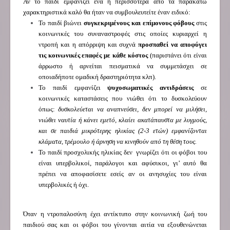
Αν το παιδί εμφανίζει ένα ή περισσότερα από τα παρακάτω
χαρακτηριστικά καλό θα ήταν να συμβουλευτείτε έναν ειδικό:
Το παιδί βιώνει
συγκεκριμένους και επίμονους φόβους
στις
κοινωνικές του συναναστροφές στις οποίες κυριαρχεί η
ντροπή και η απόρριψη και συχνά
προσπαθεί να αποφύγει
τις κοινωνικές επαφές με κάθε κόστος
(παριστάνει ότι είναι
άρρωστο ή αρνείται πεισματικά να συμμετάσχει σε
οποιαδήποτε ομαδική δραστηριότητα κλπ).
Το παιδί εμφανίζει
ψυχοσωματικές αντιδράσεις
σε
κοινωνικές καταστάσεις που νιώθει ότι το δυσκολεύουν
όπως:
δυσκολεύεται να αναπνεύσει, δεν μπορεί να μιλήσει,
νιώθει ναυτία ή κάνει εμετό, κλαίει ακατάπαυστα με λυγμούς,
και σε παιδιά μικρότερης ηλικίας (2-3 ετών) εμφανίζονται
κλάματα, τρέμουλο ή άρνηση να κινηθούν από τη θέση τους.
Το παιδί προσχολικής ηλικίας δεν γνωρίζει ότι οι φόβοι του
είναι υπερβολικοί, παράλογοι και αφύσικοι, γι’ αυτό θα
πρέπει να αποφασίσετε εσείς αν οι ανησυχίες του είναι
υπερβολικές ή όχι.
Όταν η ντροπαλοσύνη έχει αντίκτυπο στην κοινωνική ζωή του
παιδιού σας και οι φόβοι του γίνονται αιτία να εξουθενώνεται