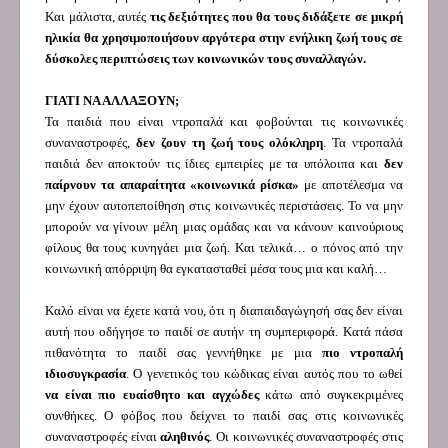
Και μάλιστα, αυτές
τις δεξιότητες που θα τους διδάξετε σε μικρή
ηλικία θα χρησιμοποιήσουν αργότερα στην ενήλικη ζωή τους σε
δύσκολες περιπτώσεις των κοινωνικών τους συναλλαγών.
ΓΙΑΤΙ ΝΑ ΑΛΛΑΞΟΥΝ;
Τα παιδιά που είναι ντροπαλά και φοβούνται τις κοινωνικές
συναναστροφές,
δεν ζουν τη ζωή τους ολόκληρη
. Τα ντροπαλά
παιδιά δεν αποκτούν τις ίδιες εμπειρίες με τα υπόλοιπα και
δεν
παίρνουν τα απαραίτητα «κοινωνικά ρίσκα»
με αποτέλεσμα να
μην έχουν αυτοπεποίθηση στις κοινωνικές περιστάσεις. Το να μην
μπορούν να γίνουν μέλη μιας ομάδας και να κάνουν καινούριους
φίλους θα τους κυνηγάει μια ζωή. Και τελικά… ο πόνος από την
κοινωνική απόρριψη θα εγκατασταθεί μέσα τους μια και καλή…
Καλό είναι να έχετε κατά νου, ότι η διαπαιδαγώγησή σας δεν είναι
αυτή που οδήγησε το παιδί σε αυτήν τη συμπεριφορά. Κατά πάσα
πιθανότητα το παιδί σας γεννήθηκε με μια
πιο ντροπαλή
ιδιοσυγκρασία
. Ο γενετικός του κώδικας είναι αυτός που το ωθεί
να είναι πιο ευαίσθητο και αγχώδες
κάτω από συγκεκριμένες
συνθήκες. Ο φόβος που δείχνει το παιδί σας στις κοινωνικές
συναναστροφές είναι
αληθινός
. Οι κοινωνικές συναναστροφές στις