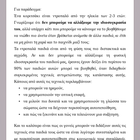
Για παράδειγμα:
Ένα κοριτσάκι είναι ντροπαλό από την ηλικία των 2-3 ετών.
Γνωρίζουμε ότι
δεν μπορούμε να αλλάξουμε την ιδιοσυγκρασία
του
,
αλλά υπάρχει κάτι που μπορούμε να κάνουμε να το βοηθήσουμε
να νιώθει πιο άνετα όταν βρίσκεται ανάμεσα σε άλλα παιδιά, κι έτσι
να μη χάνει τη χαρά και το παιχνίδι μαζί τους;
Τα ντροπαλά παιδιά είναι από τη φύση τους πιο διστακτικά και
αγχώδη. Αν και δεν μπορούμε να αλλάξουμε τη φυσική
ιδιοσυγκρασία του παιδιού μας, έρευνες έχουν δείξει ότι περίπου το
90% των παιδιών αυτών μπορεί να βοηθηθεί, όταν διδαχθούν
συγκεκριμένες τεχνικές αντιμετώπισης της κατάστασης αυτής.
Κάποιες από αυτές τις τεχνικές περιλαμβάνουν:
να μπορούν να ηρεμούν,
να χρησιμοποιούν την οπτική επαφή,
να μιλούν πιο δυνατά και να χρησιμοποιούν τη γλώσσα του
σώματος ώστε να δείχνουν περισσότερη αυτοπεποίθηση,
και πώς να ξεκινάνε και πώς να τελειώνουν μια συζήτηση.
Και το καλύτερο είναι πως οι γονείς μπορούν να διδάξουν αυτές τις
τεχνικές στα παιδιά τους ώστε να είναι λιγότερο συνεσταλμένα και
με περισσότερη αυτοπεποίθηση στις κοινωνικές τους συναλλαγές.