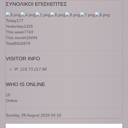
ΣΥΝΟΛΙΚΟΙ ΕΠΙΣΚΕΠΤΕΣ
Today
177
Yesterday
1325
This week
7743
This month
10494
Total
9416979
VISITOR INFO
IP:
216.73.217.98
WHO IS ONLINE
15
Online
Sunday, 09 August 2026 04:16