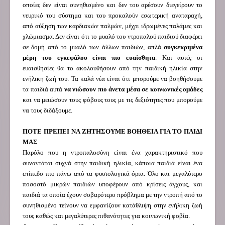
οποίες δεν είναι συνηθισμένο και δεν του αρέσουν διεγείρουν το
νευρικό του σύστημα και του προκαλούν εσωτερική αναταραχή,
από αύξηση των καρδιακών παλμών, μέχρι ιδρωμένες παλάμες και
χλώμιασμα. Δεν είναι ότι το μυαλό του ντροπαλού παιδιού διαφέρει
σε δομή από το μυαλό των άλλων παιδιών, απλά
συγκεκριμένα
μέρη του εγκεφάλου είναι πιο ευαίσθητα
. Και αυτές οι
ευαισθησίες θα το ακολουθήσουν από την παιδική ηλικία στην
ενήλικη ζωή του. Τα καλά νέα είναι ότι μπορούμε να βοηθήσουμε
τα παιδιά αυτά
να νιώσουν πιο άνετα μέσα σε κοινωνικές ομάδες
και να μειώσουν τους φόβους τους με τις δεξιότητες που μπορούμε
να τους διδάξουμε.
ΠΟΤΕ ΠΡΕΠΕΙ ΝΑ ΖΗΤΗΣΟΥΜΕ ΒΟΗΘΕΙΑ ΓΙΑ ΤΟ ΠΑΙΔΙ
ΜΑΣ
Παρόλο που η ντροπαλοσύνη είναι ένα χαρακτηριστικό που
συναντάται συχνά στην παιδική ηλικία, κάποια παιδιά είναι ένα
επίπεδο πιο πάνω από τα φυσιολογικά όρια. Όλο και μεγαλύτερο
ποσοστό μικρών παιδιών υποφέρουν από κρίσεις άγχους, και
παιδιά τα οποία έχουν σοβαρότερο πρόβλημα με την ντροπή από το
συνηθισμένο τείνουν να εμφανίζουν κατάθλιψη στην ενήλικη ζωή
τους καθώς και μεγαλύτερες πιθανότητες για κοινωνική φοβία.