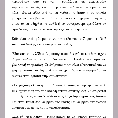
περισσότερα από το να εστιάζουμε σε μεμονωμένα
χαρακτηριστικά. Ας φανταστούμε έναν ενήλικα που δεν μπορεί να
κάνει τίποτα άλλο από το να γράφει ποιήματα ή να επιλύει
μαθηματικά προβλήματα. Για να κάνουμε καθημερινά πράγματα,
όπως το να οδηγάμε το αμάξι ή να μαγειρεύουμε χρειάζεται να
είμαστε «έξυπνοι» με περισσότερους από έναν τρόπους.
Κάθε ένας από εμάς μπορεί να είναι έξυπνος με 7 τρόπους. Οι 7
τύποι πολλαπλής νοημοσύνης είναι οι εξής:
Έξυπνος με τις λέξεις
: Δημοσιογράφοι, δικηγόροι και λογοτέχνες
συχνά επιδεικνύουν αυτό στο οποίο ο Gardner αναφέρει ως
γλωσσική νοημοσύνη
. Οι άνθρωποι αυτοί είναι εξαιρετικοί στο να
χρησιμοποιούν το λόγο, είτε είναι γραπτός είτε προφορικός και
φυσικά είναι άριστοι στην επικοινωνία.
«Τετράγωνη» λογική
: Επιστήμονες, λογιστές και προγραμματιστές
Η/Υ έχουν αυτή την νοημοσύνη αρκετά ανεπτυγμένη. Οι άνθρωποι
αυτοί έχουν εξαιρετικό ταλέντο στις
λογικό-μαθηματικές έννοιες
και είναι καλοί στο να βρίσκουν λύσεις και να βρίσκουν σχέσεις
ανάμεσα στις αιτίες και τα αποτελέσματα.
Χωρική Νοημοσύνη
: Περιλαμβάνει το να μπορεί κάποιος να