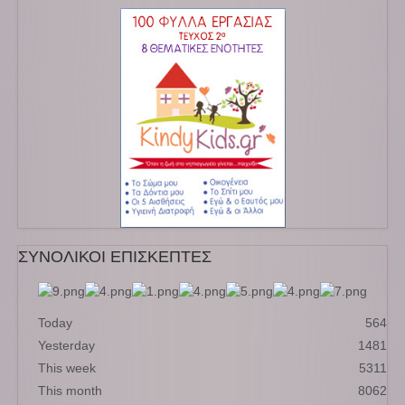
ΣΥΝΟΛΙΚΟΙ ΕΠΙΣΚΕΠΤΕΣ
Today
564
Yesterday
1481
This week
5311
This month
8062