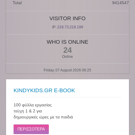
Total
9414547
VISITOR INFO
IP:
216.73.216.199
WHO IS ONLINE
24
Online
Friday, 07 August 2026 06:25
KINDYKIDS.GR E-BOOK
100 φύλλα εργασίας
τεύχη 1 & 2 για
δημιουργικές ώρες με τα παιδιά
ΠΕΡΙΣΣΟΤΕΡΑ