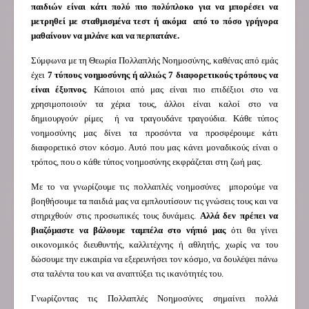
παιδιών είναι κάτι πολύ πιο πολύπλοκο για να μπορέσει να
μετρηθεί με σταθμισμένα τεστ ή ακόμα από το πόσο γρήγορα
μαθαίνουν να μιλάνε και να περπατάνε.
Σύμφωνα με τη Θεωρία Πολλαπλής Νοημοσύνης, καθένας από εμάς
έχει
7 τύπους νοημοσύνης ή αλλιώς 7 διαφορετικούς τρόπους να
είναι έξυπνος
. Κάποιοι από μας είναι πιο επιδέξιοι στο να
χρησιμοποιούν τα χέρια τους, άλλοι είναι καλοί στο να
δημιουργούν ρίμες ή να τραγουδάνε τραγούδια. Κάθε τύπος
νοημοσύνης μας δίνει τα προσόντα να προσφέρουμε κάτι
διαφορετικό στον κόσμο. Αυτό που μας κάνει μοναδικούς είναι ο
τρόπος, που ο κάθε τύπος νοημοσύνης εκφράζεται στη ζωή μας.
Με το να γνωρίζουμε τις πολλαπλές νοημοσύνες μπορούμε να
βοηθήσουμε τα παιδιά μας να εμπλουτίσουν τις γνώσεις τους και να
στηριχθούν στις προσωπικές τους δυνάμεις.
Αλλά δεν πρέπει να
βιαζόμαστε να βάλουμε ταμπέλα στο νήπιό μας
ότι θα γίνει
οικονομικός διευθυντής, καλλιτέχνης ή αθλητής, χωρίς να του
δώσουμε την ευκαιρία να εξερευνήσει τον κόσμο, να δουλέψει πάνω
στα ταλέντα του και να αναπτύξει τις ικανότητές του.
Γνωρίζοντας τις Πολλαπλές Νοημοσύνες σημαίνει πολλά