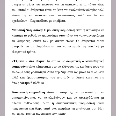
σκέφτεται μέσω των εικόνων και να οπτικοποιεί τα πάντα γύρω
του. Αυτοί οι άνθρωποι είναι σε θέση να ακολουθούν οδηγίες πολύ
εύκολα ή να οπτικοποιούν καταστάσεις πολύ εύκολα και
σχεδιάζουν – ζωγραφίζουν με ακρίβεια.
Μουσική Νοημοσύνη:
Η μουσική νοημοσύνη είναι η ικανότητα να
κρατάμε το ρυθμό, να τραγουδάμε στον τόνο και να αναγνωρίζουμε
τις διαφορές μεταξύ των μουσικών ειδών. Οι άνθρωποι αυτοί
μπορούν να αντιλαμβάνονται και να εκτιμούν τη μουσική με
εξαιρετικό τρόπο.
«Έξυπνοι» στο σώμα
: Τα άτομα με
σωματική – κιναισθητική
νοημοσύνη
είναι εξαιρετικά στο να ελέγχουν τις κινήσεις τους και
το σώμα τους γενικότερα. Αυτό περιλαμβάνει όχι μόνο τα αθλήματα
αλλά και δραστηριότητες που απαιτούν τη λεπτή κινητικότητα
όπως ράψιμο ή πλέξιμο.
Κοινωνική νοημοσύνη
: Αυτά τα άτομα έχουν την ικανότητα να
ανταποκρίνονται, να καταλαβαίνουν και να συνεργάζονται με
άλλους ανθρώπους. Αυτή η διαπροσωπική νοημοσύνη είναι
πραγματικά ένα δώρο γιατί μας επιτρέπει να μπαίνουμε στη θέση
του άλλου και να τον συναισθανόμαστε.