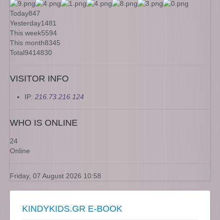
Today
847
Yesterday
1481
This week
5594
This month
8345
Total
9414830
VISITOR INFO
IP:
216.73.216.124
WHO IS ONLINE
24
Online
Friday, 07 August 2026 10:58
KINDYKIDS.GR E-BOOK