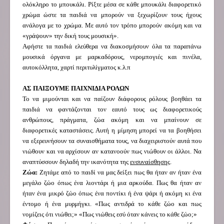
ολόκληρο το μπουκάλι. Ρίξτε μέσα σε κάθε μπουκάλι διαφορετικό
χρώμα ώστε τα παιδιά να μπορούν να ξεχωρίζουν τους ήχους
ανάλογα με το χρώμα. Με αυτό τον τρόπο μπορούν ακόμη και να
«γράψουν» την δική τους μουσική».
Αφήστε τα παιδιά ελεύθερα να διακοσμήσουν όλα τα παραπάνω
μουσικά όργανα με μαρκαδόρους, νερομπογιές και πινέλα,
αυτοκόλλητα, χαρτί περιτυλίγματος κ.λ.π
ΑΣ ΠΑΙΞΟΥΜΕ ΠΑΙΧΝΙΔΙΑ ΡΟΛΩΝ
Το να μιμούνται και να παίζουν διάφορους ρόλους βοηθάει τα
παιδιά να φαντάζονται τον εαυτό τους ως διαφορετικούς
ανθρώπους, πράγματα, ζώα ακόμη και να μπαίνουν σε
διαφορετικές καταστάσεις. Αυτή η μίμηση μπορεί να τα βοηθήσει
να εξερευνήσουν τα συναισθήματα τους, να διαχειριστούν αυτά που
νιώθουν και να αρχίσουν αν κατανοούν πως νιώθουν οι άλλοι. Να
αναπτύσσουν δηλαδή την ικανότητα της
ενσυναίσθησης
.
Ζώα:
Ζητάμε από το παιδί να μας δείξει πως θα ήταν αν ήταν ένα
μεγάλο ζώο όπως ένα λιοντάρι ή μια αρκούδα. Πως θα ήταν αν
ήταν ένα μικρό ζώο όπως ένα ποντίκι ή ένα ψάρι ή ακόμη κι ένα
έντομο ή ένα μυρμήγκι. «Πως αντιδρά το κάθε ζώο και πως
νομίζεις ότι νιώθει;» «Πως νιώθεις εσύ όταν κάνεις το κάθε ζώο;»