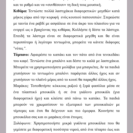
και το ρυθμό και να «συνθέσουν» τη δική τους μουσική.
Κιθάρα:
Τεντώστε
πολλά
λαστιχάκια
διαφορετικών μεγεθών
κατά
μήκος
γύρω από την κορυφή
ενός κουτιού παπουτσιών
. Στερεώστε
με
ταινία
ένα
ραβδί
με ασφάλεια σε
ένα
άκρο
του πλαισίου για να
ενεργεί
ως
ο βραχίονας
της
κιθάρας
.
Κολλήστε ή δέστε τα
λάστιχα
.
Επειδή
τα
λάστιχα
είναι
σε
διαφορετικά μεγέθη και
θα είναι
περισσότερο ή
λιγότερο
τεντωμένα
, μπορείτε να κάνετε
διάφορες
"
νότες ".
Τύμπανο:
Αφαιρέστε το καπάκι και τον πάτο από ένα τενεκεδάκι
του καφέ. Τεντώστε ένα μπαλόνι και δέστε το καλά με λαστιχάκια.
Μπορείτε να χρησιμοποιήσετε μολύβια για μπαγκέτες. Αν τα παιδιά
χτυπήσουν το τεντωμένο μπαλόνι παράγεται άλλος ήχος και αν
χτυπήσουν το πλαϊνό μέρος από το κουτί θα παραχθεί άλλος ήχος.
Μαράκες: Τοποθετήστε κόκκους ρυζιού ή ξερά φασόλια μέσα σε
ένα πλαστικό μπουκάλι ή σε ένα γυάλινο μπουκάλι (για
διαφορετικό ήχο) και κλείστε από πάνω το καπάκι. Τα παιδιά
μπορούν να χρωματίσουν το εξωτερικό των μπουκαλιών με
τέμπερες και έτσι θα δείχνουν και πιο όμορφα. Κουνήστε τα
μπουκάλια σας και οι μαράκες είναι έτοιμες.
Ξυλόφωνο: Χρησιμοποιήστε μικρά γυάλινα μπουκάλια που θα
γεμίσετε με διαφορετική ποσότητα νερού, από ένα τέταρτο έως και