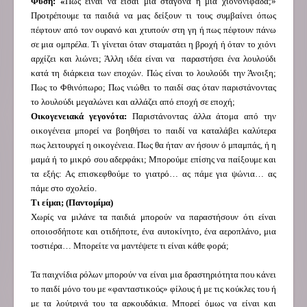
Φύση: «
Πως είναι να είσαι μια σταγόνα ή μια χιονονιφάδα;»
Προτρέπουμε τα παιδιά να μας δείξουν τι τους συμβαίνει όπως
πέφτουν από τον ουρανό και χτυπούν στη γη ή πως πέφτουν πάνω
σε μια ομπρέλα. Τι γίνεται όταν σταματάει η βροχή ή όταν το χιόνι
αρχίζει και λιώνει; Άλλη ιδέα είναι να παραστήσει ένα λουλούδι
κατά τη διάρκεια των εποχών. Πώς είναι το λουλούδι την Άνοιξη;
Πως το Φθινόπωρο; Πως νιώθει το παιδί σας όταν παριστάνοντας
το λουλούδι μεγαλώνει και αλλάζει από εποχή σε εποχή;
Οικογενειακά γεγονότα:
Παριστάνοντας άλλα άτομα από την
οικογένεια μπορεί να βοηθήσει το παιδί να καταλάβει καλύτερα
πως λειτουργεί η οικογένεια. Πως θα ήταν αν ήσουν ό μπαμπάς, ή η
μαμά ή το μικρό σου αδερφάκι; Μπορούμε επίσης να παίξουμε και
τα εξής: Ας επισκεφθούμε το γιατρό… ας πάμε για ψώνια… ας
πάμε στο σχολείο.
Τι είμαι; (Παντομίμα)
Χωρίς να μιλάνε τα παιδιά μπορούν να παραστήσουν ότι είναι
οποιοσδήποτε και οτιδήποτε, ένα αυτοκίνητο, ένα αεροπλάνο, μια
τοστιέρα… Μπορείτε να μαντέψετε τι είναι κάθε φορά;
Τα παιχνίδια ρόλων μπορούν να είναι μια δραστηριότητα που κάνει
το παιδί μόνο του με «φανταστικούς» φίλους ή με τις κούκλες του ή
με τα λούτρινά του τα αρκουδάκια. Μπορεί όμως να είναι και