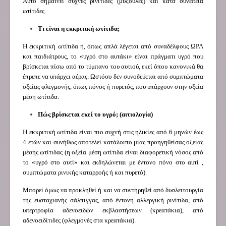
Αυτό σημαίνει συχνές ρινίτιδες (μυξούλες) και κατά συνέπεια
ωτίτιδες.
Τι είναι η εκκριτική ωτίτιδα;
Η εκκριτική ωτίτιδα ή, όπως απλά λέγεται από συναδέλφους ΩΡΛ
και παιδιάτρους, το «υγρό στο αυτάκι» είναι πράγματι υγρό που
βρίσκεται πίσω από το τύμπανο του αυτιού, εκεί όπου κανονικά θα
έπρεπε να υπάρχει αέρας. Ωστόσο δεν συνοδεύεται από συμπτώματα
οξείας φλεγμονής, όπως πόνος ή πυρετός, που υπάρχουν στην οξεία
μέση ωτίτιδα.
Πώς βρίσκεται εκεί το υγρό; (αιτιολογία)
Η εκκριτική ωτίτιδα είναι πιο συχνή στις ηλικίες από 6 μηνών έως
4 ετών και συνήθως αποτελεί κατάλοιπο μιας προηγηθείσας οξείας
μέσης ωτίτιδας (η οξεία μέση ωτίτιδα είναι διαφορετική νόσος από
το «υγρό στο αυτί» και εκδηλώνεται με έντονο πόνο στο αυτί ,
συμπτώματα ρινικής καταρροής ή και πυρετό).
Μπορεί όμως να προκληθεί ή και να συντηρηθεί από δυσλειτουργία
της ευσταχιανής σάλπιγγας, από έντονη αλλεργική ρινίτιδα, από
υπερτροφία αδενοειδών εκβλαστήσεων (κρεατάκια), από
αδενοειδίτιδες (φλεγμονές στα κρεατάκια).