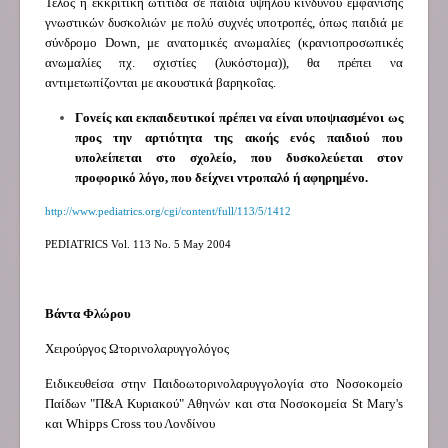
Τέλος η εκκριτική ωτίτιδα σε παιδιά υψηλού κίνδυνου εμφάνισης
γνωστικών δυσκολιών με πολύ συχνές υποτροπές, όπως παιδιά με
σύνδρομο
Down
, με ανατομικές ανωμαλίες (κρανιοπροσωπικές
ανωμαλίες πχ. σχιστίες (λυκόστομα)), θα πρέπει να
αντιμετωπίζονται με ακουστικά βαρηκοΐας.
Γονείς και εκπαιδευτικοί πρέπει να είναι υποψιασμένοι ως
προς την αρτιότητα της ακοής ενός παιδιού που
υπολείπεται στο σχολείο, που δυσκολεύεται στον
προφορικό λόγο, που δείχνει ντροπαλό ή αφηρημένο.
http://www.pediatrics.org/cgi/content/full/113/5/1412
PEDIATRICS Vol. 113 No. 5 May 2004
Βάντα Φλώρου
Χειρούργος Ωτορινολαρυγγολόγος
Ειδικευθείσα στην Παιδοωτορινολαρυγγολογία στο Νοσοκομείο
Παίδων "Π&Α Κυριακού" Αθηνών και στα Νοσοκομεία St Mary's
και Whipps Cross του Λονδίνου