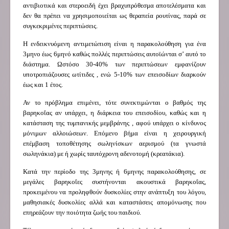
αντιβιοτικά και στεροειδή έχει βραχυπρόθεσμα αποτελέσματα και
δεν θα πρέπει να χρησιμοποιείται ως θεραπεία ρουτίνας, παρά σε
συγκεκριμένες περιπτώσεις.
Η ενδεικνυόμενη αντιμετώπιση είναι η παρακολούθηση για ένα
3μηνο έως 6μηνό καθώς πολλές περιπτώσεις αυτοϊώνται σ’ αυτό το
διάστημα. Ωστόσο 30-40% των περιπτώσεων εμφανίζουν
υποτροπιάζουσες ωτίτιδες , ενώ 5-10% των επεισοδίων διαρκούν
έως και 1 έτος.
Αν το πρόβλημα επιμένει, τότε συνεκτιμώνται ο βαθμός της
βαρηκοΐας αν υπάρχει, η διάρκεια του επεισοδίου, καθώς και η
κατάσταση της τυμπανικής μεμβράνης , αφού υπάρχει ο κίνδυνος
μόνιμων αλλοιώσεων. Επόμενο βήμα είναι η χειρουργική
επέμβαση τοποθέτησης σωληνίσκων αερισμού (τα γνωστά
σωληνάκια) με ή χωρίς ταυτόχρονη αδενοτομή (κρεατάκια).
Κατά την περίοδο της 3μηνης ή 6μηνης παρακολούθησης, σε
μεγάλες βαρηκοΐες συστήνονται ακουστικά βαρηκοΐας,
προκειμένου να προληφθούν δυσκολίες στην ανάπτυξη του λόγου,
μαθησιακές δυσκολίες αλλά και καταστάσεις απομόνωσης που
επηρεάζουν την ποιότητα ζωής του παιδιού.