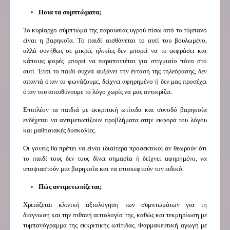
Ποια τα συμπτώματα;
Το κυρίαρχο σύμπτωμα της παρουσίας υγρού πίσω από το τύμπανο
είναι η βαρηκοΐα. Το παιδί αισθάνεται το αυτί του βουλωμένο,
αλλά συνήθως σε μικρές ηλικίες δεν μπορεί να το εκφράσει και
κάποιες φορές μπορεί να παραπονιέται για στιγμιαίο πόνο στο
αυτί. Έτσι το παιδί συχνά αυξάνει την ένταση της τηλεόρασης, δεν
απαντά όταν το φωνάζουμε, δείχνει αφηρημένο ή δεν μας προσέχει
όταν του απευθύνουμε το λόγο χωρίς να μας αντικρίζει.
Επιπλέον τα παιδιά με εκκριτική ωτίτιδα και συνοδό βαρηκοΐα
ενδέχεται να αντιμετωπίζουν προβλήματα στην εκφορά του λόγου
και μαθησιακές δυσκολίες.
Οι γονείς θα πρέπει να είναι ιδιαίτερα προσεκτικοί αν θεωρούν ότι
το παιδί τους δεν τους δίνει σημασία ή δείχνει αφηρημένο, να
υποψιαστούν μια βαρηκοΐα και να επισκεφτούν τον ειδικό.
Πώς αντιμετωπίζεται;
Χρειάζεται κλινική αξιολόγηση των συμπτωμάτων για τη
διάγνωση και την πιθανή αιτιολογία της, καθώς και τεκμηρίωση με
τυμπανόγραμμα της εκκριτικής ωτίτιδας. Φαρμακευτική αγωγή με