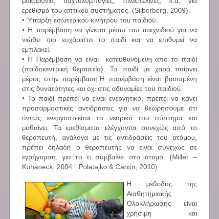
μακαρόνια, δαχτυλομπογιές, πλαστελίνες, κ.α. για
ερεθισμό του απτικού συστήματος. (Silberberg, 2009).
• Ύπαρξη εσωτερικού κινήτρου του παιδιού.
• Η παρέμβαση να γίνεται μέσω του παιχνιδιού για να
νιώθει πιο ευχάριστα το παιδί και να επιθυμεί να
εμπλακεί.
• Η Παρέμβαση να είναι κατευθυνόμενη από το παιδί
(παιδοκεντρική θεραπεία). Το παιδί με χαρά παίρνει
μέρος στην παρέμβαση.Η παρέμβαση είναι βασισμένη
στις δυνατότητες και όχι στις αδυναμίες του παιδιού.
• Το παιδί πρέπει να είναι ενεργητικό, πρέπει να κάνει
προσαρμοστικές αντιδράσεις για να θεωρήσουμε ότι
όντως ενεργοποιείται το νευρικό του σύστημα και
μαθαίνει. Τα ερεθίσματα ελέγχονται συνεχώς από το
θεραπευτή, ανάλογα με τις αντιδράσεις του ατόμου,
πρέπει δηλαδή ο θεραπευτής να είναι συνεχώς σε
εγρήγορση, για το τι συμβαίνει στο άτομο. (Miller –
Kuhaneck, 2004 ˙ Polatajko & Cantin, 2010)
Η μέθοδος της
Αισθητηριακής
Ολοκλήρωσης είναι
χρήσιμη και