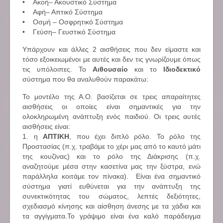
• Ακοή– Ακουστικό Σύστημα
• Αφή– Απτικό Σύστημα
• Οσμή – Οσφρητικό Σύστημα
• Γεύση– Γευστικό Σύστημα
Υπάρχουν και άλλες 2 αισθήσεις που δεν είμαστε και
τόσο εξοικειωμένοι με αυτές και δεν τις γνωρίζουμε όπως
τις υπόλοιπες. Το
Αιθουσαίο
και το
Ιδιοδεκτικό
σύστημα που θα αναλυθούν παρακάτω:
Το μοντέλο της Α.Ο. βασίζεται σε τρεις απαραίτητες
αισθήσεις οι οποίες είναι σημαντικές για την
ολοκληρωμένη ανάπτυξη ενός παιδιού. Οι τρεις αυτές
αισθήσεις είναι:
1. η
ΑΠΤΙΚΗ
, που έχει διπλό ρόλο. Το ρόλο της
Προστασίας (π.χ. τραβάμε το χέρι μας από το καυτό μάτι
της κουζίνας) και το ρόλο της Διάκρισης (π.χ.
αναζητούμε μέσα στην κασετίνα μας την ξύστρα, ενώ
παράλληλα κοιτάμε τον πίνακα). Είναι ένα σημαντικό
σύστημα γιατί ευθύνεται για την ανάπτυξη της
συνεκτικότητας του σώματος, λεπτές δεξιότητες,
σχεδιασμό κίνησης και αίσθηση άνεσης με τα χάδια και
τα αγγίγματα.Το γράψιμο είναι ένα καλό παράδειγμα