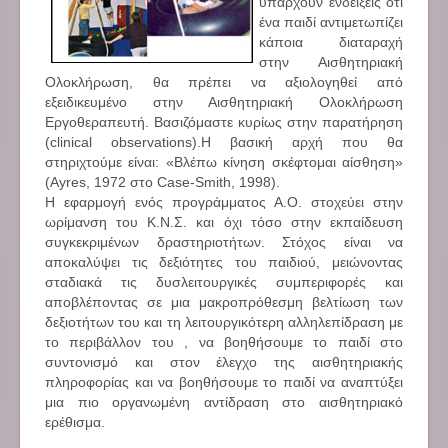
υπάρχουν ενδείξεις ότι
ένα παιδί αντιμετωπίζει
κάποια διαταραχή
στην Αισθητηριακή
Ολοκλήρωση, θα πρέπει να αξιολογηθεί από
εξειδικευμένο στην Αισθητηριακή Ολοκλήρωση
Εργοθεραπευτή. Βασιζόμαστε κυρίως στην παρατήρηση
(clinical observations).Η βασική αρχή που θα
στηριχτούμε είναι: «Βλέπω κίνηση σκέφτομαι αίσθηση»
(Ayres, 1972 στο Case-Smith, 1998).
Η εφαρμογή ενός προγράμματος Α.Ο. στοχεύει στην
ωρίμανση του Κ.Ν.Σ. και όχι τόσο στην εκπαίδευση
συγκεκριμένων δραστηριοτήτων. Στόχος είναι να
αποκαλύψει τις δεξιότητες του παιδιού, μειώνοντας
σταδιακά τις δυσλειτουργικές συμπεριφορές και
αποβλέποντας σε μια μακροπρόθεσμη βελτίωση των
δεξιοτήτων του και τη λειτουργικότερη αλληλεπίδραση με
το περιβάλλον του , να βοηθήσουμε το παιδί στο
συντονισμό και στον έλεγχο της αισθητηριακής
πληροφορίας και να βοηθήσουμε το παιδί να αναπτύξει
μια πιο οργανωμένη αντίδραση στο αισθητηριακό
ερέθισμα.