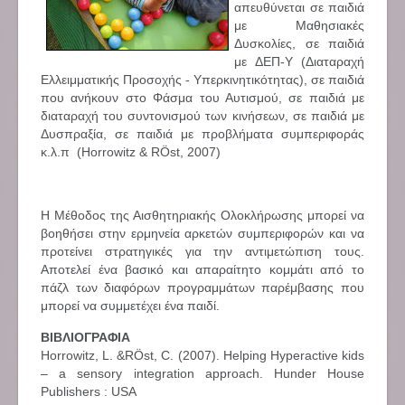
απευθύνεται σε παιδιά
με Μαθησιακές
Δυσκολίες, σε παιδιά
με ΔΕΠ-Υ (Διαταραχή
Ελλειμματικής Προσοχής - Υπερκινητικότητας), σε παιδιά
που ανήκουν στο Φάσμα του Αυτισμού, σε παιδιά με
διαταραχή του συντονισμού των κινήσεων, σε παιδιά με
Δυσπραξία, σε παιδιά με προβλήματα συμπεριφοράς
κ.λ.π (Horrowitz & RÖst, 2007)
Η Μέθοδος της Αισθητηριακής Ολοκλήρωσης μπορεί να
βοηθήσει στην ερμηνεία αρκετών συμπεριφορών και να
προτείνει στρατηγικές για την αντιμετώπιση τους.
Αποτελεί ένα βασικό και απαραίτητο κομμάτι από το
πάζλ των διαφόρων προγραμμάτων παρέμβασης που
μπορεί να συμμετέχει ένα παιδί.
ΒΙΒΛΙΟΓΡΑΦΙΑ
Horrowitz, L. &RÖst, C. (2007). Helping Hyperactive kids
– a sensory integration approach. Hunder House
Publishers : USA