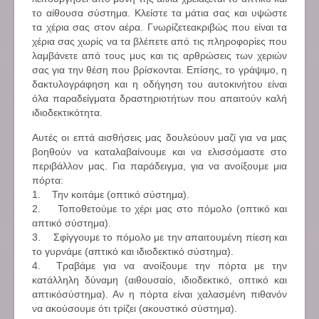
το αίθουσα σύστημα. Κλείστε τα μάτια σας και υψώστε
τα χέρια σας στον αέρα. Γνωρίζετεακριβώς που είναι τα
χέρια σας χωρίς να τα βλέπετε από τις πληροφορίες που
λαμβάνετε από τους μυς και τις αρθρώσεις των χεριών
σας για την θέση που βρίσκονται. Επίσης, το γράψιμο, η
δακτυλογράφηση και η οδήγηση του αυτοκινήτου είναι
όλα παραδείγματα δραστηριοτήτων που απαιτούν καλή
ιδιοδεκτικότητα.
Αυτές οι επτά αισθήσεις μας δουλεύουν μαζί για να μας
βοηθούν να καταλαβαίνουμε και να ελισσόμαστε στο
περιβάλλον μας. Για παράδειγμα, για να ανοίξουμε μια
πόρτα:
1. Την κοιτάμε (οπτικό σύστημα).
2. Τοποθετούμε το χέρι μας στο πόμολο (οπτικό και
απτικό σύστημα).
3. Σφίγγουμε το πόμολο με την απαιτουμένη πίεση και
το γυρνάμε (απτικό και ιδιοδεκτικό σύστημα).
4. Τραβάμε για να ανοίξουμε την πόρτα με την
κατάλληλη δύναμη (αιθουσαίο, ιδιοδεκτικό, οπτικό και
απτικόσύστημα). Αν η πόρτα είναι χαλασμένη πιθανόν
να ακούσουμε ότι τρίζει (ακουστικό σύστημα).