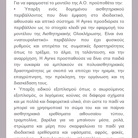
Για να εφαρμοστεί το μοντέλο της Α.Ο. προϋποθέτει την:
• Ύπαρξη ενός δομημένου αισθητηριακού
περιβάλλοντος που δίνει έμφαση στο ιδιοδεκτικό,
αιθουσαίο και απτικό σύστημα. Η Ayres προσδιόρισε το
περιβάλλον ως το στοιχείο κλειδί για την εφαρμογή του
μοντέλου της Αισθητηριακής Ολοκλήρωσης. Είναι ένα
«νατουραλιστικό» περιβάλλον που έχει φυσικούς
ρυθμούς και επιτρέπει τις σωματικές δραστηριότητες
όπως το τρέξιμο, το άλμα, τη ταλάντευση, και την
αναρρίχηση. Η Ayres προσπαθούσε να δίνει στα παιδιά
την ευκαιρία να εμπλακούν σε πολυαισθητηριακές
δραστηριότητες με σκοπό να επιτύχει την ηρεμία, την
επαγρύπνηση, την πρόκληση, την οργάνωση και τη
διασκέδαση τους.
• Ύπαρξη ειδικού εξοπλισμού όπως ο αιωρούμενος
εξοπλισμός, οι λεγόμενες κούνιες σε διάφορα σχήματα
και με πολλά και διαφορετικά υλικά, έτσι ώστε το παιδί να
μπορεί να χρησιμοποιεί το σώμα του και να παίρνει
αισθητηριακά ερεθίσματα αιθουσαίου τύπου,
τραμπολίνα, βαρέλια για να μπαίνουν μέσα, ρολά,
στρώματα και μέρη που σκαρφαλώνει το παιδί για
ιδιοδεκτικά ερεθίσματα και υφάσματα, αφρός, φακές,