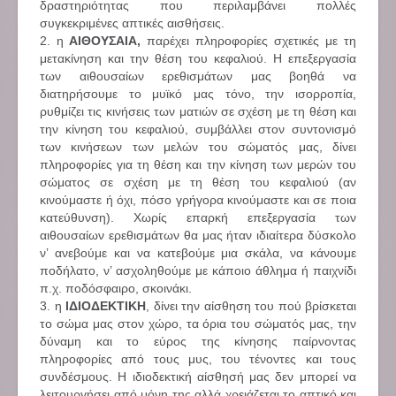
δραστηριότητας που περιλαμβάνει πολλές
συγκεκριμένες απτικές αισθήσεις.
2. η
ΑΙΘΟΥΣΑΙΑ,
παρέχει πληροφορίες σχετικές με τη
μετακίνηση και την θέση του κεφαλιού. Η επεξεργασία
των αιθουσαίων ερεθισμάτων μας βοηθά να
διατηρήσουμε το μυϊκό μας τόνο, την ισορροπία,
ρυθμίζει τις κινήσεις των ματιών σε σχέση με τη θέση και
την κίνηση του κεφαλιού, συμβάλλει στον συντονισμό
των κινήσεων των μελών του σώματός μας, δίνει
πληροφορίες για τη θέση και την κίνηση των μερών του
σώματος σε σχέση με τη θέση του κεφαλιού (αν
κινούμαστε ή όχι, πόσο γρήγορα κινούμαστε και σε ποια
κατεύθυνση). Χωρίς επαρκή επεξεργασία των
αιθουσαίων ερεθισμάτων θα μας ήταν ιδιαίτερα δύσκολο
ν’ ανεβούμε και να κατεβούμε μια σκάλα, να κάνουμε
ποδήλατο, ν’ ασχοληθούμε με κάποιο άθλημα ή παιχνίδι
π.χ. ποδόσφαιρο, σκοινάκι.
3. η
ΙΔΙΟΔΕΚΤΙΚΗ
, δίνει την αίσθηση του πού βρίσκεται
το σώμα μας στον χώρο, τα όρια του σώματός μας, την
δύναμη και το εύρος της κίνησης παίρνοντας
πληροφορίες από τους μυς, του τένοντες και τους
συνδέσμους. Η ιδιοδεκτική αίσθησή μας δεν μπορεί να
λειτουργήσει από μόνη της αλλά χρειάζεται το απτικό και