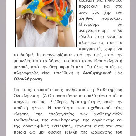
κρατάμε ένα πλαστικό
πορτοκάλι και στο
άλλο μας χέρι ένα
αληθινό πορτοκάλι.
Μπορούμε να
αναγνωρίσουμε πολύ
εύκολα ποιο είναι το
πλαστικό και ποιο το
πραγματικό, χωρίς να
το δούμε! Το αναγνωρίζουμε από την υφή, από την
μυρωδιά, από το βάρος του, από το αν είναι σκληρό ή
μαλακό, από την θερμοκρασία κλπ. Για όλες αυτές τις
πληροφορίες είναι υπεύθυνη η
Αισθητηριακή
μας
Ολοκλήρωση
.
Για τους περισσότερους ανθρώπους η Αισθητηριακή
Ολοκλήρωση (Α.Ο.) αναπτύσσεται ομαλά μέσα από το
παιχνίδι και τις ελεύθερες δραστηριότητες κατά την
παιδική ηλικία. Η ικανότητα του σχεδιασμού μίας
κίνησης, της επεξεργασίας των αισθητηριακών
ερεθισμάτων, της συγκέντρωσης, της οργάνωσης και
της οργανωμένης εκτέλεσης, έρχονται αυτόματα στα
παιδιά ως μία φυσική εξέλιξη της ωρίμανσης του