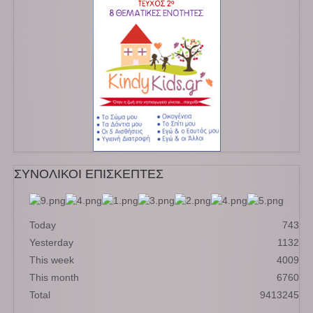
ΣΥΝΟΛΙΚΟΙ ΕΠΙΣΚΕΠΤΕΣ
Today
743
Yesterday
1132
This week
4009
This month
6760
Total
9413245