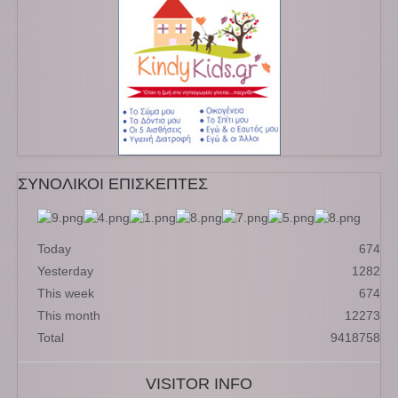
ΣΥΝΟΛΙΚΟΙ ΕΠΙΣΚΕΠΤΕΣ
Today
674
Yesterday
1282
This week
674
This month
12273
Total
9418758
VISITOR INFO