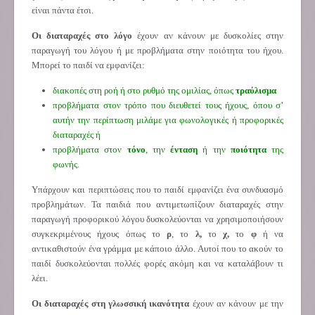
είναι πάντα έτσι.
Οι διαταραχές στο λόγο
έχουν αν κάνουν με δυσκολίες στην
παραγωγή του λόγου ή με προβλήματα στην ποιότητα του ήχου.
Μπορεί το παιδί να εμφανίζει:
διακοπές στη ροή ή στο ρυθμό της ομιλίας, όπως
τραύλισμα
προβλήματα στον τρόπο που διευθετεί τους ήχους, όπου σ’
αυτήν την περίπτωση μιλάμε για φωνολογικές ή προφορικές
διαταραχές ή
προβλήματα στον
τόνο
, την
ένταση
ή την
ποιότητα
της
φωνής.
Υπάρχουν και περιπτώσεις που το παιδί εμφανίζει ένα συνδυασμό
προβλημάτων. Τα παιδιά που αντιμετωπίζουν διαταραχές στην
παραγωγή προφορικού λόγου δυσκολεύονται να χρησιμοποιήσουν
συγκεκριμένους ήχους όπως το
ρ
, το
λ,
το
χ,
το
φ
ή να
αντικαθιστούν ένα γράμμα με κάποιο άλλο. Αυτοί που το ακούν το
παιδί δυσκολεύονται πολλές φορές ακόμη και να καταλάβουν τι
λέει.
Οι διαταραχές στη γλωσσική ικανότητα
έχουν αν κάνουν με την