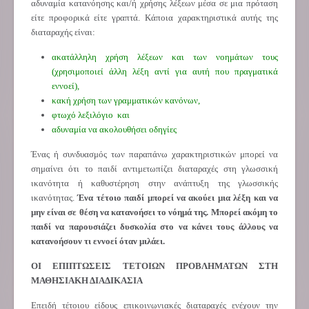
αδυναμία κατανόησης και/ή χρήσης λέξεων μέσα σε μια πρόταση
είτε προφορικά είτε γραπτά. Κάποια χαρακτηριστικά αυτής της
διαταραχής είναι:
ακατάλληλη χρήση λέξεων και των νοημάτων τους
(χρησιμοποιεί άλλη λέξη αντί για αυτή που πραγματικά
εννοεί),
κακή χρήση των γραμματικών κανόνων,
φτωχό λεξιλόγιο και
αδυναμία να ακολουθήσει οδηγίες
Ένας ή συνδυασμός των παραπάνω χαρακτηριστικών μπορεί να
σημαίνει ότι το παιδί αντιμετωπίζει διαταραχές στη γλωσσική
ικανότητα ή καθυστέρηση στην ανάπτυξη της γλωσσικής
ικανότητας.
Ένα τέτοιο παιδί μπορεί να ακούει μια λέξη και να
μην είναι σε θέση να κατανοήσει το νόημά της.
Μπορεί ακόμη το
παιδί να παρουσιάζει δυσκολία στο να κάνει τους άλλους να
κατανοήσουν τι εννοεί όταν μιλάει.
ΟΙ ΕΠΙΠΤΩΣΕΙΣ ΤΕΤΟΙΩΝ ΠΡΟΒΛΗΜΑΤΩΝ ΣΤΗ
ΜΑΘΗΣΙΑΚΗ ΔΙΑΔΙΚΑΣΙΑ
Επειδή τέτοιου είδους επικοινωνιακές διαταραχές ενέχουν την