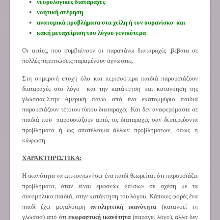
νευρολογικές διαταραχές
νοητική στέρηση
ανατομικά προβλήματα στα χείλη ή τον ουρανίσκο και
κακή μεταχείριση του λόγου γενικότερα
Οι αιτίες, που συμβαίνουν οι παραπάνω διαταραχές ,βέβαια σε
πολλές περιπτώσεις παραμένουν άγνωστες.
Στη σημερινή εποχή όλο και περισσότερα παιδιά παρουσιάζουν
διαταραχές στο λόγο και την κατάκτηση και κατανόηση της
γλώσσας.Στην Αμερική πάνω από ένα εκατομμύριο παιδιά
παρουσιάζουν τέτοιου τύπου διαταραχές. Και δεν αναφερόμαστε σε
παιδιά που παρουσιάζουν αυτές τις διαταραχές σαν δευτερεύοντα
προβλήματα ή ως αποτέλεσμα άλλων προβλημάτων, όπως η
κώφωση.
ΧΑΡΑΚΤΗΡΙΣΤΙΚΑ:
Η ικανότητα να επικοινωνήσει ένα παιδί θεωρείται ότι παρουσιάζει
προβλήματα, όταν είναι εμφανώς «πίσω» σε σχέση με τα
συνομήλικα παιδιά, στην κατάκτηση του λόγου. Κάποιες φορές ένα
παιδί έχει μεγαλύτερη
αντιληπτική ικανότητα
(κατανοεί τη
γλώσσα) από ότι
εκφραστική ικανότητα
(παράγει λόγο), αλλά δεν