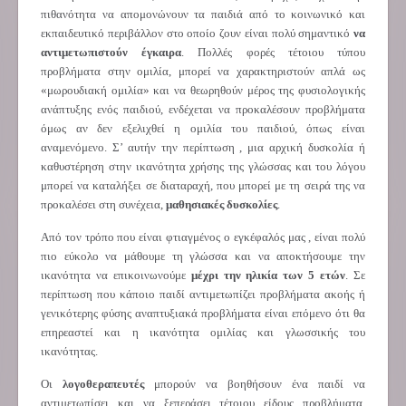
πιθανότητα να απομονώνουν τα παιδιά από το κοινωνικό και
εκπαιδευτικό περιβάλλον στο οποίο ζουν είναι πολύ σημαντικό
να
αντιμετωπιστούν έγκαιρα
. Πολλές φορές τέτοιου τύπου
προβλήματα στην ομιλία, μπορεί να χαρακτηριστούν απλά ως
«μωρουδιακή ομιλία» και να θεωρηθούν μέρος της φυσιολογικής
ανάπτυξης ενός παιδιού, ενδέχεται να προκαλέσουν προβλήματα
όμως αν δεν εξελιχθεί η ομιλία του παιδιού, όπως είναι
αναμενόμενο. Σ’ αυτήν την περίπτωση , μια αρχική δυσκολία ή
καθυστέρηση στην ικανότητα χρήσης της γλώσσας και του λόγου
μπορεί να καταλήξει σε διαταραχή, που μπορεί με τη σειρά της να
προκαλέσει στη συνέχεια,
μαθησιακές δυσκολίες
.
Από τον τρόπο που είναι φτιαγμένος ο εγκέφαλός μας , είναι πολύ
πιο εύκολο να μάθουμε τη γλώσσα και να αποκτήσουμε την
ικανότητα να επικοινωνούμε
μέχρι την ηλικία των 5 ετών
. Σε
περίπτωση που κάποιο παιδί αντιμετωπίζει προβλήματα ακοής ή
γενικότερης φύσης αναπτυξιακά προβλήματα είναι επόμενο ότι θα
επηρεαστεί και η ικανότητα ομιλίας και γλωσσικής του
ικανότητας.
Οι
λογοθεραπευτές
μπορούν να βοηθήσουν ένα παιδί να
αντιμετωπίσει και να ξεπεράσει τέτοιου είδους προβλήματα.