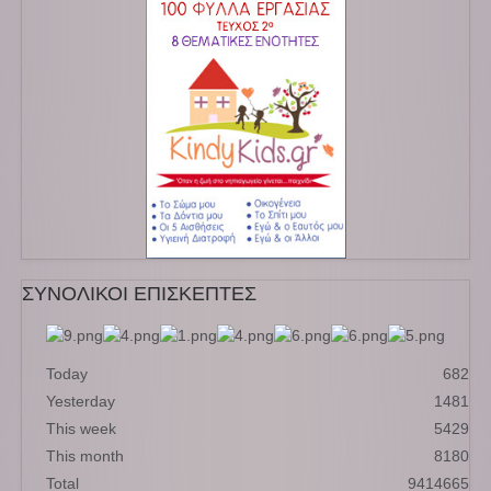
ΣΥΝΟΛΙΚΟΙ ΕΠΙΣΚΕΠΤΕΣ
Today
682
Yesterday
1481
This week
5429
This month
8180
Total
9414665