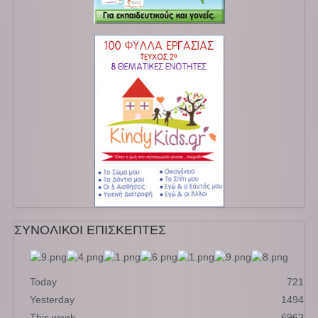
ΣΥΝΟΛΙΚΟΙ ΕΠΙΣΚΕΠΤΕΣ
Today
721
Yesterday
1494
This week
6962