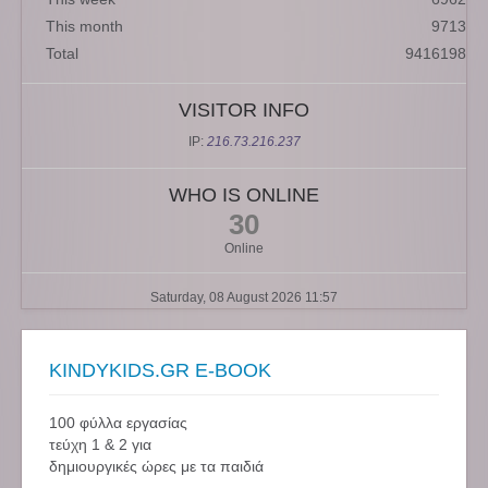
This month
9713
Total
9416198
VISITOR INFO
IP:
216.73.216.237
WHO IS ONLINE
30
Online
Saturday, 08 August 2026 11:57
KINDYKIDS.GR E-BOOK
100 φύλλα εργασίας
τεύχη 1 & 2 για
δημιουργικές ώρες με τα παιδιά