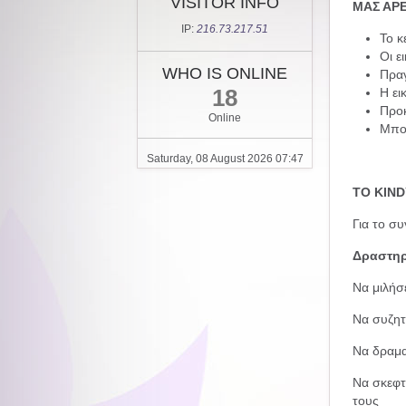
VISITOR INFO
ΜΑΣ ΑΡΕ
IP:
216.73.217.51
Το κ
Οι ε
WHO IS ONLINE
Πραγ
18
Η ει
Προκ
Online
Μπορ
Saturday, 08 August 2026 07:47
ΤΟ KIND
Για το συ
Δραστηρ
Να μιλήσε
Να συζητ
Να δραμα
Να σκεφτ
τους