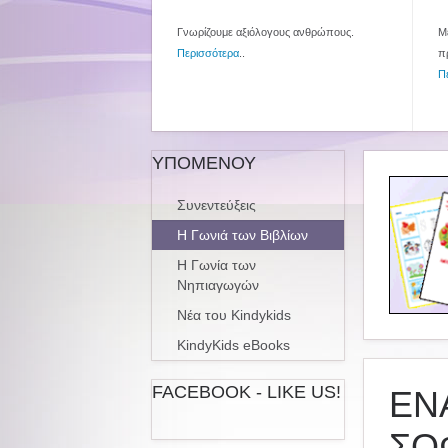
Γνωρίζουμε αξιόλογους ανθρώπους.
Με
Περισσότερα
..
π
Π
ΥΠΟΜΕΝΟΥ
Συνεντεύξεις
Η Γωνιά των Βιβλίων
Η Γωνία των
Νηπιαγωγών
Νέα του Kindykids
KindyKids eBooks
FACEBOOK - LIKE US!
ΕΝΑ
ΣΟ