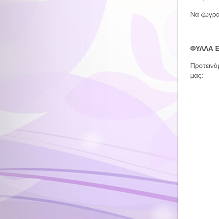
Να ζωγρα
ΦΥΛΛΑ Ε
Προτεινό
μας: