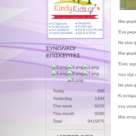
Μια φορά 
Ένα μικρό
Να γίνει 
ΣΥΝΟΛΙΚΟΙ
Μια φορά
ΕΠΙΣΚΕΠΤΕΣ
Ένας γκρ
που είχε
Να γίνει
Today
398
Κι αντάμ
Yesterday
1494
This week
6639
στη νοτι
This month
9390
Μια ιστο
Total
9415875