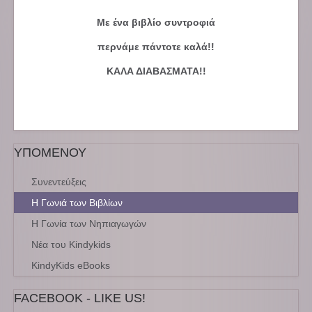
Με ένα βιβλίο συντροφιά
περνάμε πάντοτε καλά!!
ΚΑΛΑ ΔΙΑΒΑΣΜΑΤΑ!!
ΥΠΟΜΕΝΟΥ
Συνεντεύξεις
Η Γωνιά των Βιβλίων
Η Γωνία των Νηπιαγωγών
Νέα του Kindykids
KindyKids eBooks
FACEBOOK - LIKE US!