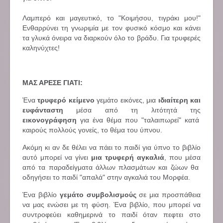
Λαμπερό και μαγευτικό, το "Κοιμήσου, τιγράκι μου!"
Ενθαρρύνει τη γνωριμία με τον φυσικό κόσμο και κάνει
τα γλυκά όνειρα να διαρκούν όλο το βράδυ. Για τρυφερές
καληνύχτες!
ΜΑΣ ΑΡΕΣΕ ΓΙΑΤΙ:
Ένα
τρυφερό κείμενο
γεμάτο εικόνες, μια
ιδιαίτερη και
ευφάνταστη
μέσα από τη λιτότητά της
εικονογράφηση
για ένα θέμα που "ταλαιπωρεί" κατά
καιρούς πολλούς γονείς, το θέμα του ύπνου.
Ακόμη κι αν δε θέλει να πάει το παιδί για ύπνο το βιβλίο
αυτό μπορεί να γίνει
μια τρυφερή αγκαλιά
, που μέσα
από τα παραδείγματα άλλων πλασμάτων και ζώων θα
οδηγήσει το παιδί "απαλά" στην αγκαλιά του Μορφέα.
Ένα βιβλίο
γεμάτο συμβολισμούς
σε μια προσπάθεια
να μας ενώσει με τη φύση. Ένα βιβλίο, που μπορεί να
συντροφεύει καθημερινά το παιδί όταν πεφτει στο