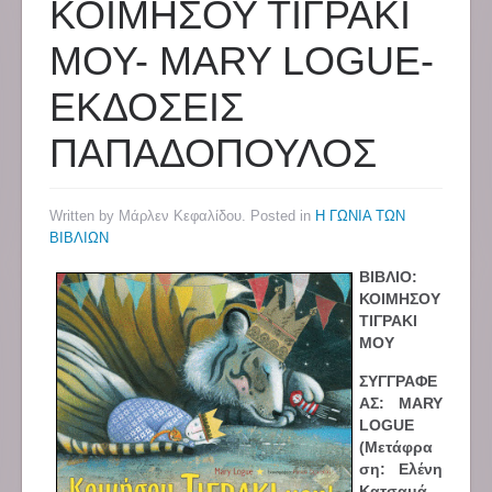
ΚΟΙΜΗΣΟΥ ΤΙΓΡΑΚΙ
ΜΟΥ- MARY LOGUE-
ΕΚΔΟΣΕΙΣ
ΠΑΠΑΔΟΠΟΥΛΟΣ
Written by Μάρλεν Κεφαλίδου. Posted in
Η ΓΩΝΙΑ ΤΩΝ
ΒΙΒΛΙΩΝ
ΒΙΒΛΙΟ:
ΚΟΙΜΗΣΟΥ
ΤΙΓΡΑΚΙ
ΜΟΥ
ΣΥΓΓΡΑΦΕ
ΑΣ: MARY
LOGUE
(Μετάφρα
ση: Ελένη
Κατσαμά -