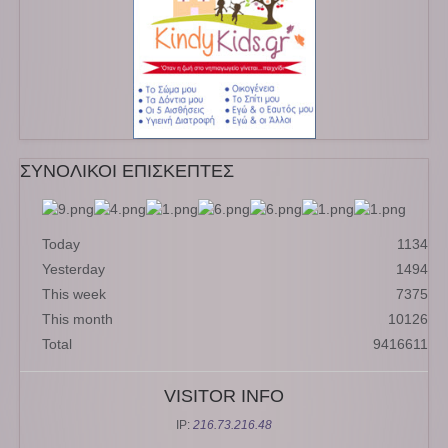
ΣΥΝΟΛΙΚΟΙ ΕΠΙΣΚΕΠΤΕΣ
Today
1134
Yesterday
1494
This week
7375
This month
10126
Total
9416611
VISITOR INFO
IP:
216.73.216.48