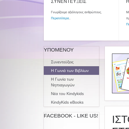
ΣΥΝΕΝΤΕΥΞΕΙΣ
Η
Γνωρίζουμε αξιόλογους ανθρώπους.
Με
Περισσότερα
..
π
Π
ΥΠΟΜΕΝΟΥ
Συνεντεύξεις
Η Γωνιά των Βιβλίων
Η Γωνία των
Νηπιαγωγών
Νέα του Kindykids
KindyKids eBooks
FACEBOOK - LIKE US!
ΙΣΤ