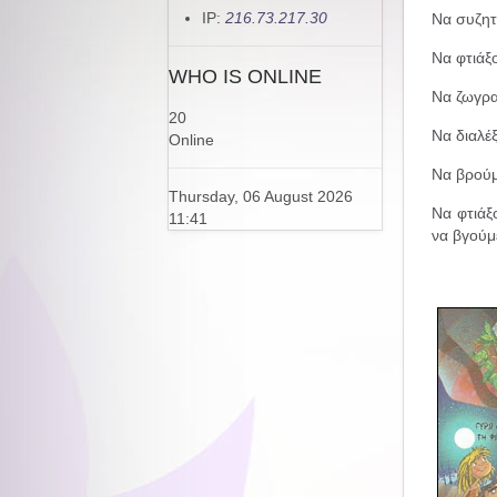
IP:
216.73.217.30
Να συζητ
Να φτιάξο
WHO IS ONLINE
Να ζωγρα
20
Να διαλέ
Online
Να βρούμε
Thursday, 06 August 2026
Να φτιάξο
11:41
να βγούμ