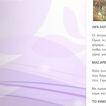
ΛΙΓΑ ΛΟΓ
Οι άντρε
Όμως οι 
ψάρεμα, 
πείθει τ
χέρια, γι
ΜΑΣ ΑΡΕ
Άλλο ένα
που διηγ
τότε. Γεμ
Με ευανα
κόμικ και
ΤΟ KIND