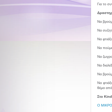
Για το συ
Δραστηρ
Να βρούμ
Να συζητ
Να φτιάξο
Να πούμε 
Να ζωγρα
Να διαλέ
Να βρούμ
Να φτιάξ
θέμα από
Στο Kind
Ο ΜΙΚΡ