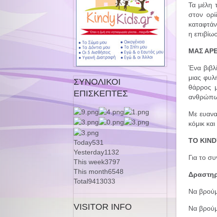
Τα μέλη 
στον ορί
καταφτάν
η επιβίω
ΜΑΣ ΑΡΕ
Ένα βιβλ
μιας φυλ
ΣΥΝΟΛΙΚΟΙ
θάρρος μ
ΕΠΙΣΚΕΠΤΕΣ
ανθρώπ
Με ευανα
κόμικ και
ΤΟ KIND
Today
531
Yesterday
1132
Για το συ
This week
3797
This month
6548
Δραστηρ
Total
9413033
Να βρούμ
VISITOR INFO
Να βρούμ