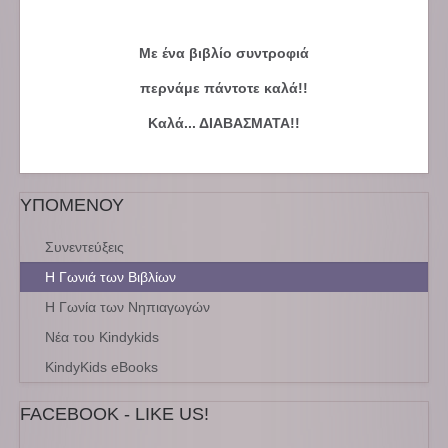
Με ένα βιβλίο συντροφιά
περνάμε πάντοτε καλά!!
Καλά... ΔΙΑΒΑΣΜΑΤΑ!!
ΥΠΟΜΕΝΟΥ
Συνεντεύξεις
Η Γωνιά των Βιβλίων
Η Γωνία των Νηπιαγωγών
Νέα του Kindykids
KindyKids eBooks
FACEBOOK - LIKE US!