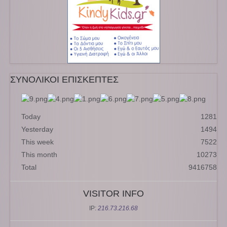
ΣΥΝΟΛΙΚΟΙ ΕΠΙΣΚΕΠΤΕΣ
Today
1281
Yesterday
1494
This week
7522
This month
10273
Total
9416758
VISITOR INFO
IP:
216.73.216.68