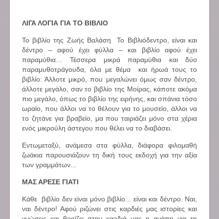
ΛΙΓΑ ΛΟΓΙΑ ΓΙΑ ΤΟ ΒΙΒΛΙΟ
Το βιβλίο της Ζωής Βαλάση Το Βιβλιόδεντρο, είναι και
δέντρο – αφού έχει φύλλα – και βιβλίο αφού έχει
παραμύθια… Τέσσερα μικρά παραμύθια και δύο
παραμυθοτράγουδα, όλα με θέμα και ήρωά τους το
βιβλίο: Άλλοτε μικρό, που μεγαλώνει όμως σαν δέντρο,
άλλοτε μεγάλο, σαν το βιβλίο της Μοίρας, κάποτε ακόμα
πιο μεγάλο, όπως το βιβλίο της ειρήνης, και σπάνια τόσο
ωραίο, που άλλοι να το θέλουν για το μουσείο, άλλοι να
το ζητάνε για βραβείο, μα που ταιριάζει μόνο στα χέρια
ενός μικρούλη άστεγου που θέλει να το διαβάσει.
Εντωμεταξύ, ανάμεσα στα φύλλα, διάφορα φιλομαθή
ζωάκια παρουσιάζουν τη δική τους εκδοχή για την αξία
των γραμμάτων...
ΜΑΣ ΑΡΕΣΕ ΓΙΑΤΙ
Κάθε βιβλίο δεν είναι μόνο βιβλίο... είναι και δέντρο. Ναι,
ναι δέντρο! Αφού ριζώνει στις καρδιές μας ιστορίες και
γνώσεις και θροϊζει στην καρδιά μας η αγάπη για τη