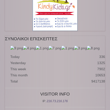
ΣΥΝΟΛΙΚΟΙ ΕΠΙΣΚΕΠΤΕΣ
Today
336
Yesterday
1325
This week
7902
This month
10653
Total
9417138
VISITOR INFO
IP:
216.73.216.176