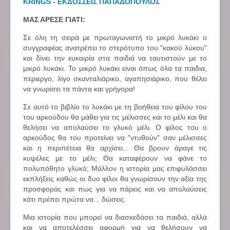
KRINGS - ΕΚΔΟΣΣΕΙΣ ΠΑΠΑΔΟΠΟΥΛΟΣ
ΜΑΣ ΑΡΕΣΕ ΓΙΑΤΙ:
Σε όλη τη σειρά με πρωταγωνιστή το μικρό λυκάκι ο
συγγραφέας ανατρέπει το στερότυπο του "κακού λύκου"
και δίνει την ευκαιρία στα παιδιά να ταυτιστούν με το
μικρό λυκάκι. Το μικρό λυκάκι είναι όπως όλα τα παιδια,
περιεργο, λίγο σκανταλιάρικο, αγαπησιάρικο, που θέλει
να γνωρίσει τα πάντα και γρήγορα!
Σε αυτό το βιβλίο το λυκάκι με τη βοήθεια του φίλου του
του αρκούδου θα μάθει για τις μέλισσες και το μέλι και θα
θελήσει να απολαύσει το γλυκό μέλι. Ο φίλος του ο
αρκούδος θα του προτείνει να "ντυθούν" σαν μέλισσες
και η περιπέτεια θα αρχίσει... Θα βρουν άραγε τις
κυψέλες με το μέλι; Θα καταφέρουν να φάνε το
πολυπόθητο γλυκό; Μάλλον η ιστορία μας επιφυλάσσει
εκπλήξεις καθώς οι δυο φίλοι θα γνωρίσουν την αξία της
προσφοράς και πως για να πάρεις και να απολαύσεις
κάτι πρέπει πρώτα να... δώσεις.
Μια ιστορία που μπορεί να διασκεδάσει τα παιδιά, αλλά
και να αποτελέσσει αφορμή για να θελήσουν να