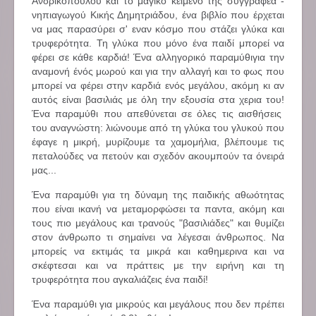
Ανδρικοπουλου και το μαγικό κείμενο της συγγραφέα -
νηπιαγωγού Κικής Δημητριάδου, ένα βιβλίο που έρχεται
να μας παρασύρει σ' εναν κόσμο που στάζει γλύκα και
τρυφερότητα. Τη γλύκα που μόνο ένα παιδί μπορεί να
φέρει σε κάθε καρδιά! Ένα αλληγορικό παραμύθιγια την
αναμονή ένός μωρού και για την αλλαγή και το φως που
μπορεί να φέρει στην καρδιά ενός μεγάλου, ακόμη κι αν
αυτός είναι βασιλιάς με όλη την εξουσία στα χερια του!
Ένα παραμύθι που απεθύνεται σε όλες τις αισθήσεις
του αναγνώστη: λιώνουμε από τη γλύκα του γλυκού που
έφαγε η μικρή, μυρίζουμε τα χαμομήλια, βλέπουμε τις
πεταλούδες να πετούν και σχεδόν ακουμπούν τα όνειρά
μας...
Ένα παραμύθι για τη δύναμη της παιδικής αθωότητας
που είναι ικανή να μεταμορφώσει τα παντα, ακόμη και
τους πιο μεγάλους και τρανούς "βασιλιάδες" και θυμίζει
στον άνθρωπο τι σημαίνει να λέγεσαι άνθρωπος. Να
μπορείς να εκτιμάς τα μικρά και καθημερινα και να
σκέφτεσαι και να πράττεις με την ειρήνη και τη
τρυφερότητα που αγκαλιάζεις ένα παιδί!
Ένα παραμύθι για μικρούς και μεγάλους που δεν πρέπει