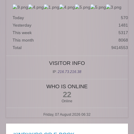
Today
570
Yesterday
1481
This week
5317
This month
8068
Total
9414553
VISITOR INFO
IP:
216.73.216.38
WHO IS ONLINE
22
Online
Friday, 07 August 2026 06:32