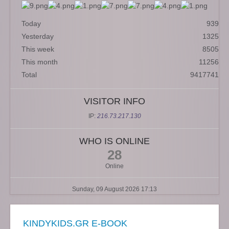
Today
939
Yesterday
1325
This week
8505
This month
11256
Total
9417741
VISITOR INFO
IP:
216.73.217.130
WHO IS ONLINE
28
Online
Sunday, 09 August 2026 17:13
KINDYKIDS.GR E-BOOK