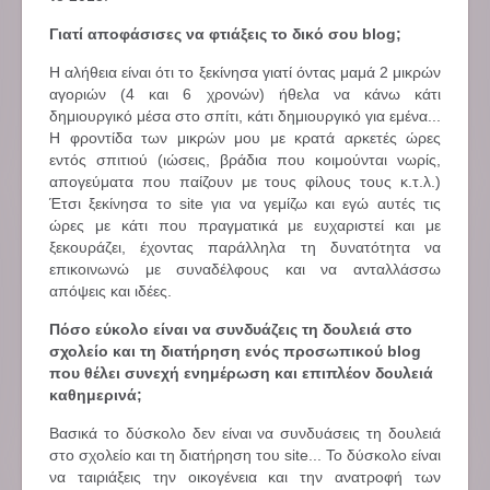
Γιατί αποφάσισες να φτιάξεις το δικό σου blog;
Η αλήθεια είναι ότι το ξεκίνησα γιατί όντας μαμά 2 μικρών
αγοριών (4 και 6 χρονών) ήθελα να κάνω κάτι
δημιουργικό μέσα στο σπίτι, κάτι δημιουργικό για εμένα...
Η φροντίδα των μικρών μου με κρατά αρκετές ώρες
εντός σπιτιού (ιώσεις, βράδια που κοιμούνται νωρίς,
απογεύματα που παίζουν με τους φίλους τους κ.τ.λ.)
Έτσι ξεκίνησα το site για να γεμίζω και εγώ αυτές τις
ώρες με κάτι που πραγματικά με ευχαριστεί και με
ξεκουράζει, έχοντας παράλληλα τη δυνατότητα να
επικοινωνώ με συναδέλφους και να ανταλλάσσω
απόψεις και ιδέες.
Πόσο εύκολο είναι να συνδυάζεις τη δουλειά στο
σχολείο και τη διατήρηση ενός προσωπικού blog
που θέλει συνεχή ενημέρωση και επιπλέον δουλειά
καθημερινά;
Βασικά το δύσκολο δεν είναι να συνδυάσεις τη δουλειά
στο σχολείο και τη διατήρηση του site... Το δύσκολο είναι
να ταιριάξεις την οικογένεια και την ανατροφή των