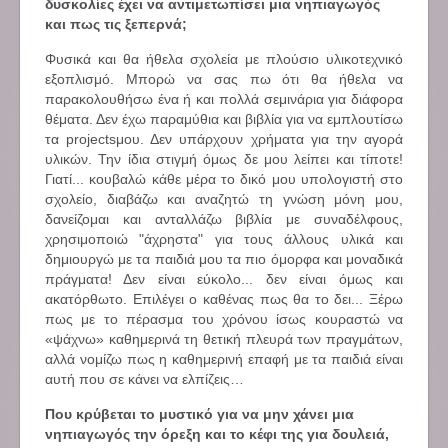
δυσκολίες έχει να αντιμετωπίσει μια νηπιαγωγός
και πως τις ξεπερνά;
Φυσικά και θα ήθελα σχολεία με πλούσιο υλικοτεχνικό
εξοπλισμό. Μπορώ να σας πω ότι θα ήθελα να
παρακολουθήσω ένα ή και πολλά σεμινάρια για διάφορα
θέματα. Δεν έχω παραμύθια και βιβλία για να εμπλουτίσω
τα projectsμου. Δεν υπάρχουν χρήματα για την αγορά
υλικών. Την ίδια στιγμή όμως δε μου λείπει και τίποτε!
Γιατί... κουβαλώ κάθε μέρα το δικό μου υπολογιστή στο
σχολείο, διαβάζω και αναζητώ τη γνώση μόνη μου,
δανείζομαι και ανταλλάζω βιβλία με συναδέλφους,
χρησιμοποιώ "άχρηστα" για τους άλλους υλικά και
δημιουργώ με τα παιδιά μου τα πιο όμορφα και μοναδικά
πράγματα! Δεν είναι εύκολο... δεν είναι όμως και
ακατόρθωτο. Επιλέγει ο καθένας πως θα το δει... Ξέρω
πως με το πέρασμα του χρόνου ίσως κουραστώ να
«ψάχνω» καθημερινά τη θετική πλευρά των πραγμάτων,
αλλά νομίζω πως η καθημερινή επαφή με τα παιδιά είναι
αυτή που σε κάνει να ελπίζεις…
Που κρύβεται το μυστικό για να μην χάνει μια
νηπιαγωγός την όρεξη και το κέφι της για δουλειά,