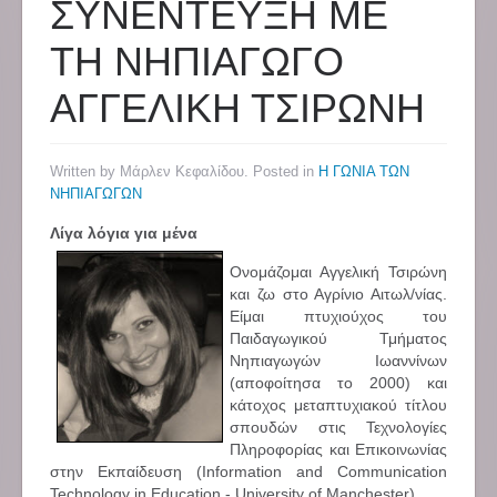
ΣΥΝΕΝΤΕΥΞΗ ΜΕ
ΤΗ ΝΗΠΙΑΓΩΓΟ
ΑΓΓΕΛΙΚΗ ΤΣΙΡΩΝΗ
Written by Μάρλεν Κεφαλίδου. Posted in
Η ΓΩΝΙΑ ΤΩΝ
ΝΗΠΙΑΓΩΓΩΝ
Λίγα λόγια για μένα
Ονομάζομαι Αγγελική Τσιρώνη
και ζω στο Αγρίνιο Αιτωλ/νίας.
Είμαι πτυχιούχος του
Παιδαγωγικού Τμήματος
Νηπιαγωγών Ιωαννίνων
(αποφοίτησα το 2000) και
κάτοχος μεταπτυχιακού τίτλου
σπουδών στις Τεχνολογίες
Πληροφορίας και Επικοινωνίας
στην Εκπαίδευση (Information and Communication
Technology in Education - University of Manchester).