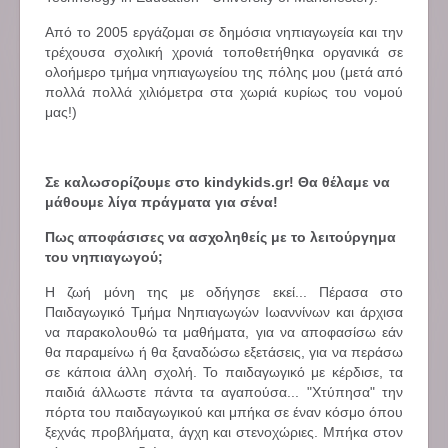
Από το 2005 εργάζομαι σε δημόσια νηπιαγωγεία και την
τρέχουσα σχολική χρονιά τοποθετήθηκα οργανικά σε
ολοήμερο τμήμα νηπιαγωγείου της πόλης μου (μετά από
πολλά πολλά χιλιόμετρα στα χωριά κυρίως του νομού
μας!)
Σε καλωσορίζουμε στο kindykids.gr! Θα θέλαμε να
μάθουμε λίγα πράγματα για σένα!
Πως αποφάσισες να ασχοληθείς με το λειτούργημα
του νηπιαγωγού;
Η ζωή μόνη της με οδήγησε εκεί... Πέρασα στο
Παιδαγωγικό Τμήμα Νηπιαγωγών Ιωαννίνων και άρχισα
να παρακολουθώ τα μαθήματα, για να αποφασίσω εάν
θα παραμείνω ή θα ξαναδώσω εξετάσεις, για να περάσω
σε κάποια άλλη σχολή. Το παιδαγωγικό με κέρδισε, τα
παιδιά άλλωστε πάντα τα αγαπούσα... "Χτύπησα" την
πόρτα του παιδαγωγικού και μπήκα σε έναν κόσμο όπου
ξεχνάς προβλήματα, άγχη και στενοχώριες. Μπήκα στον