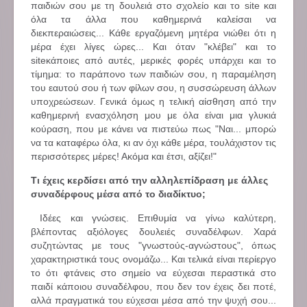
παιδιών σου με τη δουλειά στο σχολείο και το site και
όλα τα άλλα που καθημερινά καλείσαι να
διεκπεραιώσεις... Κάθε εργαζόμενη μητέρα νιώθει ότι η
μέρα έχει λίγες ώρες... Και όταν "κλέβει" και το
siteκάποιες από αυτές, μερικές φορές υπάρχει και το
τίμημα: το παράπονο των παιδιών σου, η παραμέληση
του εαυτού σου ή των φίλων σου, η συσσώρευση άλλων
υποχρεώσεων. Γενικά όμως η τελική αίσθηση από την
καθημερινή ενασχόληση μου με όλα είναι μια γλυκιά
κούραση, που με κάνει να πιστεύω πως "Ναι... μπορώ
να τα καταφέρω όλα, κι αν όχι κάθε μέρα, τουλάχιστον τις
περισσότερες μέρες! Ακόμα και έτσι, αξίζει!"
Τι έχεις κερδίσει από την αλληλεπίδραση με άλλες
συναδέρφους μέσα από το διαδίκτυο;
Ιδέες και γνώσεις. Επιθυμία να γίνω καλύτερη,
βλέποντας αξιόλογες δουλειές συναδέλφων. Χαρά
συζητώντας με τους "γνωστούς-αγνώστους", όπως
χαρακτηριστικά τους ονομάζω... Και τελικά είναι περίεργο
το ότι φτάνεις στο σημείο να εύχεσαι περαστικά στο
παιδί κάποιου συναδέλφου, που δεν τον έχεις δει ποτέ,
αλλά πραγματικά του εύχεσαι μέσα από την ψυχή σου...