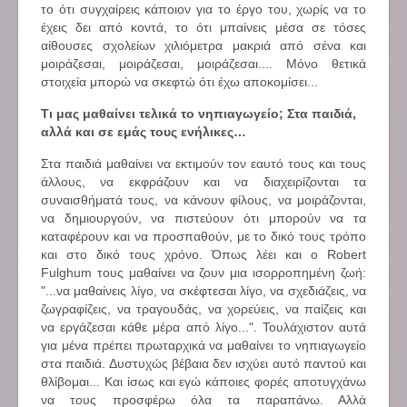
το ότι συγχαίρεις κάποιον για το έργο του, χωρίς να το
έχεις δει από κοντά, το ότι μπαίνεις μέσα σε τόσες
αίθουσες σχολείων χιλιόμετρα μακριά από σένα και
μοιράζεσαι, μοιράζεσαι, μοιράζεσαι.... Μόνο θετικά
στοιχεία μπορώ να σκεφτώ ότι έχω αποκομίσει...
Τι μας μαθαίνει τελικά το νηπιαγωγείο; Στα παιδιά,
αλλά και σε εμάς τους ενήλικες…
Στα παιδιά μαθαίνει να εκτιμούν τον εαυτό τους και τους
άλλους, να εκφράζουν και να διαχειρίζονται τα
συναισθήματά τους, να κάνουν φίλους, να μοιράζονται,
να δημιουργούν, να πιστεύουν ότι μπορούν να τα
καταφέρουν και να προσπαθούν, με το δικό τους τρόπο
και στο δικό τους χρόνο. Όπως λέει και ο Robert
Fulghum τους μαθαίνει να ζουν μια ισορροπημένη ζωή:
"...να μαθαίνεις λίγο, να σκέφτεσαι λίγο, να σχεδιάζεις, να
ζωγραφίζεις, να τραγουδάς, να χορεύεις, να παίζεις και
να εργάζεσαι κάθε μέρα από λίγο...". Τουλάχιστον αυτά
για μένα πρέπει πρωταρχικά να μαθαίνει το νηπιαγωγείο
στα παιδιά. Δυστυχώς βέβαια δεν ισχύει αυτό παντού και
θλίβομαι... Και ίσως και εγώ κάποιες φορές αποτυγχάνω
να τους προσφέρω όλα τα παραπάνω. Αλλά