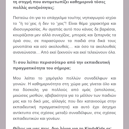
τη στιγμή που αντιμετωπίζει καθημερινά τόσες
πολλές αντιξοότητες;
Πιστεύω ότι για το επάγγελμα του/της νηπιαγωγού ισχύει
το "ή το΄χεις ή δεν το 'χεις"! Είναι θέμα χαρακτήρα και
ιδιοσυγκρασίας. Αν αγαπάς αυτό που κάνεις δε βαριέσαι,
κουράζεσαι μεν αλλά συνεχίζεις, μπορείς και ξεπερνάς τα
όριά σου, σε παρασύρουν τα παιδιά στα δικά τους
μονοπάτια και εσύ ακολουθείς… και όσο τα ακολουθείς
ανανεώνεσαι… Από εκεί ξεκινούν και εκεί τελειώνουν όλα.
Τι σου λείπει περισσότερο από την εκπαιδευτική
πραγματικότητα του σήμερα;
Μου λείπει το χαμόγελο πολλών συναδέλφων και
γονιών. Η καθημερινότητα στη χώρα μας γίνεται όλο και
πιο δύσκολη για πολλούς από εμάς (απολύσεις,
μειώσεις μισθών, αβεβαιότητα για το μέλλον των παιδιών
μας και το δικό μας, αλλαγές που δεν κατανοούμε στην
εκπαιδευτική πραγματικότητα) και αυτό έχει άσχημο
αντίκτυπο στις σχέσεις μεταξύ συναδέλφων, στις σχέσεις
εκπαιδευτικών και γονέων.
Θέλεις να μας πεις δυο λόγια για το KindyKids.gr;