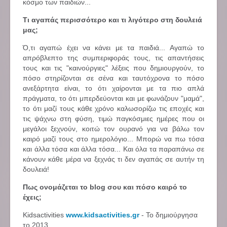
κόσμο των παιδιών...
Τι αγαπάς περισσότερο και τι λιγότερο στη δουλειά
μας;
Ό,τι αγαπώ έχει να κάνει με τα παιδιά... Αγαπώ το
απρόβλεπτο της συμπεριφοράς τους, τις απαντήσεις
τους και τις "καινούργιες" λέξεις που δημιουργούν, το
πόσο στηρίζονται σε σένα και ταυτόχρονα το πόσο
ανεξάρτητα είναι, το ότι χαίρονται με τα πιο απλά
πράγματα, το ότι μπερδεύονται και με φωνάζουν "μαμά",
το ότι μαζί τους κάθε χρόνο καλωσορίζω τις εποχές και
τις ψάχνω στη φύση, τιμώ παγκόσμιες ημέρες που οι
μεγάλοι ξεχνούν, κοιτώ τον ουρανό για να βάλω τον
καιρό μαζί τους στο ημερολόγιο... Μπορώ να πω τόσα
και άλλα τόσα και άλλα τόσα... Και όλα τα παραπάνω σε
κάνουν κάθε μέρα να ξεχνάς τι δεν αγαπάς σε αυτήν τη
δουλειά!
Πως ονομάζεται το blog σου και πόσο καιρό το
έχεις;
Kidsactivities
www.kidsactivities.gr
- Το δημιούργησα
το 2013.