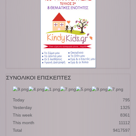
ΣΥΝΟΛΙΚΟΙ ΕΠΙΣΚΕΠΤΕΣ
Today
795
Yesterday
1325
This week
8361
This month
11112
Total
9417597