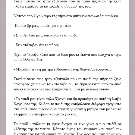
Γιατί πίστευε ότι ήταν εξυπνάδα που το παιδί της πήρε την ξένη
πλάκα χωρίς να το καταλάβει ο συμμαθητής του.
Ύστερα από λίγο καιρό της πήγε στο σπίτι ένα πανωφόρι παιδικό.
-Που το βρήκες; το ρώτησε η μητέρα.
- Στο σχολείο μου, αποκρίθηκε το παιδί.
- Σε κατάλαβαν ότι το πήρες;
-Όχι, το ‘κρυψα κάτω από το δικό μου κι έκανα πως έψαχνα κι εγώ
με τα άλλα παιδιά.
- Μπράβο! είπε η μητέρα ενθουσιασμένη. Φαίνεσαι έξυπνος…
Γιατί πίστευε πως ήταν εξυπνάδα που το παιδί της πήρε το ξένο
πανωφόρι χωρίς να το καταλάβουν , το έκρυψε κάτω από το δικό
του κι έπειτα έκανε πως έψαχνε να το βρει με τα άλλα παιδιά .
«Το παιδί μου είναι πολύ έξυπνο και θα προκόψει σε αυτή τη ζωή!»
έλεγε μέσα της. Κι όσο το παιδί της κουβαλούσε διάφορα πράγματα
στο σπίτι τόσο πιο ενθουσιασμένη γινόταν η μητέρα του με όλα τα
κλεμμένα αντικείμενα και με το γιο της.
Το παιδί μεγάλωσε κι έγινε άντρας κι είχε γίνει ο πιο επιδέξιος
κλέφτης της πολιτείας. Κάποτε όμως τον έπιασαν και αφού τον
δίκασαν τον καταδίκασαν σε θάνατο. Την ώρα που τον πήγαιναν