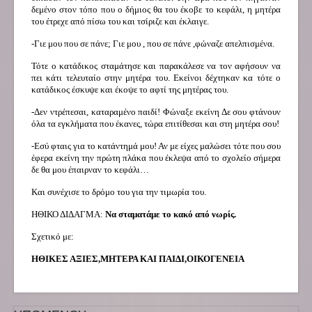
δεμένο στον τόπο που ο δήμιος θα του έκοβε το κεφάλι, η μητέρα
του έτρεχε από πίσω του και τσίριζε και έκλαιγε.
-Γιε μου που σε πάνε; Γιε μου , που σε πάνε ,φώναζε απελπισμένα.
Τότε ο κατάδικος σταμάτησε και παρακάλεσε να τον αφήσουν να
πει κάτι τελευταίο στην μητέρα του. Εκείνοι δέχτηκαν κα τότε ο
κατάδικος έσκυψε και έκοψε το αφτί της μητέρας του.
-Δεν ντρέπεσαι, καταραμένο παιδί! Φώναξε εκείνη Δε σου φτάνουν
όλα τα εγκλήματα που έκανες, τώρα επιτίθεσαι και στη μητέρα σου!
-Εσύ φταις για το κατάντημά μου! Αν με είχες μαλώσει τότε που σου
έφερα εκείνη την πρώτη πλάκα που έκλεψα από το σχολείο σήμερα
δε θα μου έπαιρναν το κεφάλι…
Και συνέχισε το δρόμο του για την τιμωρία του.
ΗΘΙΚΟ ΔΙΔΑΓΜΑ:
Να σταματάμε το κακό από νωρίς.
Σχετικό με:
ΗΘΙΚΕΣ ΑΞΙΕΣ,ΜΗΤΕΡΑ ΚΑΙ ΠΑΙΔΙ,ΟΙΚΟΓΕΝΕΙΑ