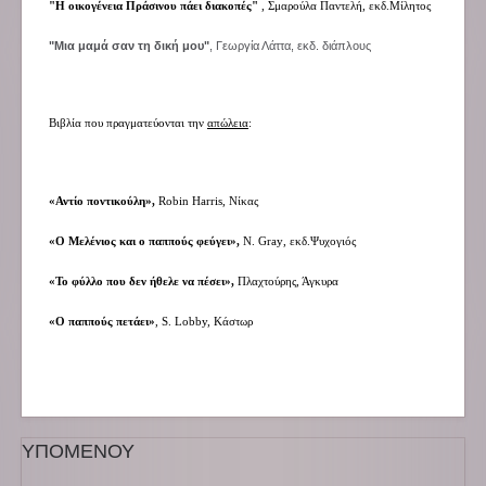
"Η οικογένεια Πράσινου πάει διακοπές"
, Σμαρούλα Παντελή, εκδ.Μίλητος
"Μια μαμά σαν τη δική μου"
, Γεωργία Λάττα, εκδ. διάπλους
Βιβλία που πραγματεύονται την
απώλεια
:
«Αντίο ποντικούλη»,
Robin
Harris
, Νίκας
«Ο Μελένιος και ο παππούς φεύγει»,
N
.
Gray
, εκδ.Ψυχογιός
«Το φύλλο που δεν ήθελε να πέσει»,
Πλαχτούρης, Άγκυρα
«Ο παππούς πετάει»
, S. Lobby, Κάστωρ
ΥΠΟΜΕΝΟΥ