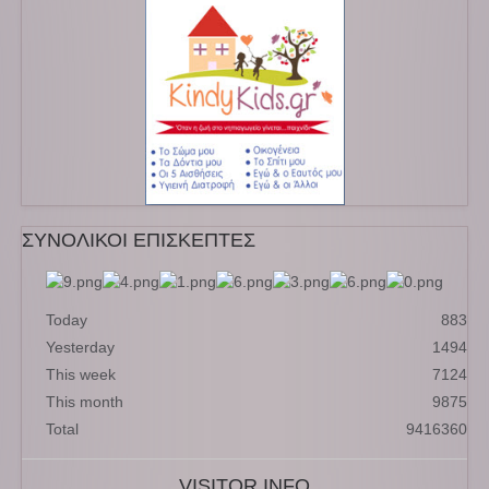
ΣΥΝΟΛΙΚΟΙ ΕΠΙΣΚΕΠΤΕΣ
Today
883
Yesterday
1494
This week
7124
This month
9875
Total
9416360
VISITOR INFO