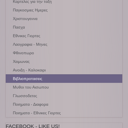
Καρτελες για την ταξη
Παγκοσμιες Ημερες
Χριστουγεννα
Πασχα
Εθνικες Γιορτες
Λαογραφια - Μηνες
Φθινοπωρο
Χειμωνας
Ανοιξη - Καλοκαιρι
Βιβλιοπροτασεις
Μυθοι του Αισωπου
Γλωσσοδετες
Ποιηματα - Διαφορα
Ποιηματα - Εθνικες Γιορτες
FACEBOOK - LIKE US!