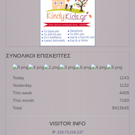
ΣΥΝΟΛΙΚΟΙ ΕΠΙΣΚΕΠΤΕΣ
Today
1143
Yesterday
1132
This week
4409
This month
7160
Total
9413645
VISITOR INFO
IP:
216.73.216.237