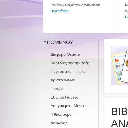
Γνωρίζουμε αξιόλογους ανθρώπους.
Με
Περισσότερα
..
π
Π
ΥΠΟΜΕΝΟΥ
Διαφορα Θεματα
Καρτελες για την ταξη
Παγκοσμιες Ημερες
Χριστουγεννα
Πασχα
Εθνικες Γιορτες
Λαογραφια - Μηνες
ΒΙ
Φθινοπωρο
ΑΝ
Χειμωνας