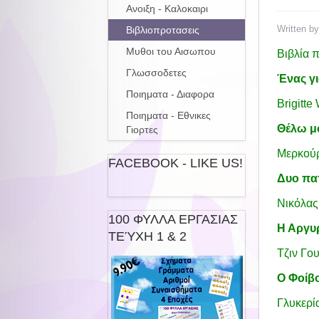
Ανοιξη - Καλοκαιρι
Written b
Βιβλιοπροτασεις
Μυθοι του Αισωπου
Βιβλία 
Γλωσσοδετες
Ένας γι
Ποιηματα - Διαφορα
Brigitte
Ποιηματα - Εθνικες
Θέλω μ
Γιορτες
Μερκούρ
FACEBOOK - LIKE US!
Δυο παπ
Νικόλας
100 ΦΥΛΛΑ ΕΡΓΑΣΙΑΣ
Η Αργυ
ΤΕΎΧΗ 1 & 2
Τζιν Γου
Ο Φοίβο
Γλυκερί