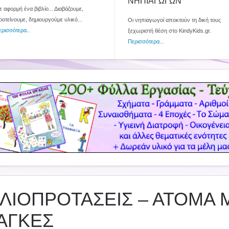
ΝΗΠΙΑΓΩΓΩΝ
 αφορμή ένα βιβλίο... Διαβάζουμε,
ροτείνουμε, δημιουργούμε υλικό...
Οι νηπιαγωγοί αποκτούν τη δική τους
ερισσότερα
..
ξεχωριστή θέση στο KindyKids.gr.
Περισσότερα...
ΒΛΙΟΠΡΟΤΑΣΕΙΣ – ΑΤΟΜΑ 
ΑΓΚΕΣ