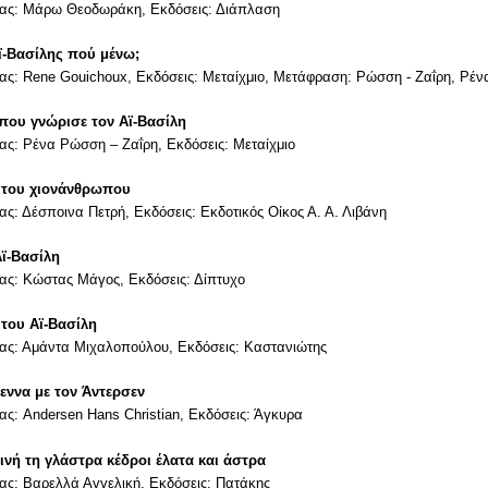
ας: Μάρω Θεοδωράκη, Εκδόσεις: Διάπλαση
Αϊ-Βασίλης πού μένω;
ς: Rene Gouichoux, Εκδόσεις: Μεταίχμιο, Μετάφραση: Ρώσση - Ζαΐρη, Ρέν
 που γνώρισε τον Αϊ-Βασίλη
ς: Ρένα Ρώσση – Ζαΐρη, Εκδόσεις: Μεταίχμιο
 του χιονάνθρωπου
ς: Δέσποινα Πετρή, Εκδόσεις: Εκδοτικός Οίκος Α. Α. Λιβάνη
Αϊ-Βασίλη
ας: Κώστας Μάγος, Εκδόσεις: Δίπτυχο
 του Αϊ-Βασίλη
ας: Αμάντα Μιχαλοπούλου, Εκδόσεις: Καστανιώτης
εννα με τον Άντερσεν
ας
: Andersen Hans Christian,
Εκδόσεις
:
Άγκυρα
τινή τη γλάστρα κέδροι έλατα και άστρα
ς: Βαρελλά Αγγελική, Εκδόσεις: Πατάκης