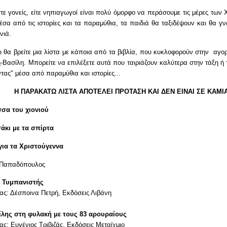
στε γονείς, είτε νηπιαγωγοί είναι πολύ όμορφο να περάσουμε τις μέρες των 
έσα από τις ιστορίες και τα παραμύθια, τα παιδιά θα ταξιδέψουν και θα γν
νιά.
θα βρείτε μια λίστα με κάποια από τα βιβλία, που κυκλοφορούν στην αγο
η-Βασίλη. Μπορείτε να επιλέξετε αυτά που ταιριάζουν καλύτερα στην τάξη ή τ
ντας" μέσα από παραμύθια και ιστορίες...
Η ΠΑΡΑΚΑΤΩ ΛΙΣΤΑ ΑΠΟΤΕΛΕΙ ΠΡΟΤΑΣΗ ΚΑΙ ΔΕΝ ΕΙΝΑΙ ΣΕ ΚΑΜΙ
σσα του χιονιού
σάκι με τα σπίρτα
 για τα Χριστούγεννα
 Παπαδόπουλος
 Τυμπανιστής
ας: Δέσποινα Πετρή,
Εκδόσεις Λιβάνη
ίλης στη φυλακή με τους 83 αρουραίους
ς: Ευγένιος Τριβιζάς, Εκδόσεις Μεταίχμιο