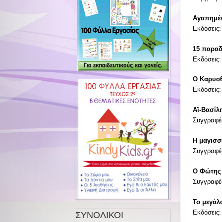
Αγαπημέν
Εκδόσεις
15 παραδ
Εκδόσεις
Ο Καρυο
Εκδόσεις
Αϊ-Βασίλη
Συγγραφέ
Η μαγισσ
Συγγραφέ
Ο Φώτης 
Συγγραφέ
Το μεγάλ
Εκδόσεις:
ΣΥΝΟΛΙΚΟΙ