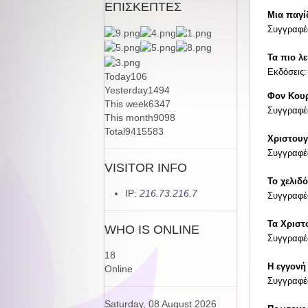
ΕΠΙΣΚΕΠΤΕΣ
Μια παγί
Συγγραφέα
Τα πιο λ
Εκδόσεις
Today
106
Yesterday
1494
Φον Κουρ
This week
6347
Συγγραφέα
This month
9098
Total
9415583
Χριστουγ
Συγγραφέ
VISITOR INFO
Το χελιδ
IP:
216.73.216.7
Συγγραφέα
Τα Χριστ
WHO IS ONLINE
Συγγραφέα
18
Η εγγονή
Online
Συγγραφέ
Saturday, 08 August 2026