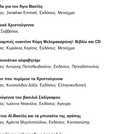
δα για τον Άγιο Βασίλη
ς: Jonathan Emmett, Εκδόσεις: Μεταίχμιο
ευκά Χριστούγεννα
: Σαββάλας
αμπιές εναντίον Κόμη Μελομακαρόνη!- Βιβλίο και CD
ς: Κυριάκος Χαρίτος, Εκδόσεις: Μεταίχμιο
εννιάτικο αλφαβητάρι
ας: Αντώνης Παπαθεοδούλου, Εκδόσεις: Παπαδόπουλος
όνι που περίμενε τα Χριστούγεννα
ς: Κωτσαλίδου Δόξα, Εκδόσεις: Ελληνοεκδοτική
ούγεννα του βασιλιά Σαλίγκαρου
ς: Ιωάννα Ντακόλια, Εκδόσεις: Αγκυρα
 του Αϊ-Βασίλη και τα μπισκότα της αγάπης
ας: Αμάντα Μιχαλοπούλου, Εκδόσεις: Καστανιώτης