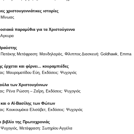
ες χριστουγεννιάτικες ιστορίες
: Μίνωας
οσιακά παραμύθια για τα Χριστούγεννα
: Αγκυρα
θραύστης
: Πατάκης Μετάφραση: Μανδηλαράς, Φίλιππος Διασκευή: Goldhawk, Emma
ς έρχεται και φέρνει... κουραμπιέδες
ας: Μαυροματίδου Εύη, Εκδόσεις: Ψυχογιός
ούλα των Χριστουγέννων
ας: Ρένα Ρώσση – Ζαΐρη, Εκδόσεις: Ψυχογιός
και ο Αϊ-Βασίλης των Φώτων
ας: Κουκουμάκα Ελισάβετ, Εκδόσεις: Ψυχογιός
ο βιβλίο της Πρωτοχρονιάς
 Ψυχογιός, Μετάφραση: Σωτηρίου Αγγέλα