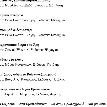
νιάτικες καλικαντζαροσκανταλιές
ας: Μαριλένα Καββαδά, Εκδόσεις: Διάπλαση
γάρικο αστεράκι
ς: Ρένα Ρώσση – Ζαΐρη, Εκδόσεις: Μεταίχμιο
 που βρήκε ένα αστέρι
ς: Ρένα Ρώσση – Ζαΐρη, Εκδόσεις: Μεταίχμιο
χρονιάτικο δώρο του Άρη
ς: Στανιού Έλενα Χ, Εκδόσεις: Ψυχογιός
πάνω στο έλατο
ας: Μάνος Κοντολέων, Εκδόσεις: Πατάκης
ντζαρος σώζει το Καλικαντζαροχωριό
ας: Βαγγέλης Ηλιόπουλος, Εκδόσεις: Πατάκης
στέρι που το έλεγαν Χριστούγεννα
ς: Πηνελόπη Μωραϊτου, Εκδόσεις: Ακρίτας
α ταξιδεύει… στα Χριστούγεννα… και στην Πρωτοχρονιά… και μαθαίνει 