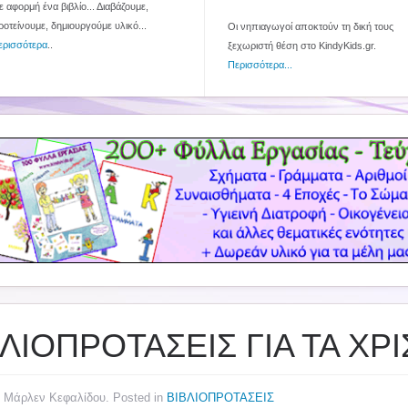
 αφορμή ένα βιβλίο... Διαβάζουμε,
ροτείνουμε, δημιουργούμε υλικό...
Οι νηπιαγωγοί αποκτούν τη δική τους
ερισσότερα
..
ξεχωριστή θέση στο KindyKids.gr.
Περισσότερα...
ΒΛΙΟΠΡΟΤΑΣΕΙΣ ΓΙΑ ΤΑ Χ
y Μάρλεν Κεφαλίδου. Posted in
ΒΙΒΛΙΟΠΡΟΤΑΣΕΙΣ