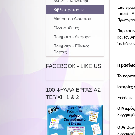
Ανοιξη - Καλοκαιρι
Είτε είμα
Βιβλιοπροτασεις
παιδιά. Μ
Μυθοι του Αισωπου
Πρωτοχρο
Γλωσσοδετες
Παρακάτω 
Ποιηματα - Διαφορα
και τον Α
"ταξιδεύο
Ποιηματα - Εθνικες
Γιορτες
Η βασίλι
FACEBOOK - LIKE US!
Το κοριτ
Ιστορίες
100 ΦΥΛΛΑ ΕΡΓΑΣΙΑΣ
ΤΕΎΧΗ 1 & 2
Εκδόσεις
Ο Μικρός
Συγγραφέ
Ο Αϊ Βασ
Συγγραφέα