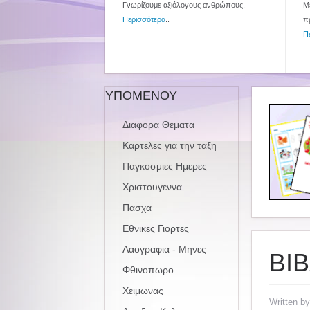
Γνωρίζουμε αξιόλογους ανθρώπους.
Με
Περισσότερα
..
π
Π
ΥΠΟΜΕΝΟΥ
Διαφορα Θεματα
Καρτελες για την ταξη
Παγκοσμιες Ημερες
Χριστουγεννα
Πασχα
Εθνικες Γιορτες
Λαογραφια - Μηνες
ΒΙ
Φθινοπωρο
Χειμωνας
Written b