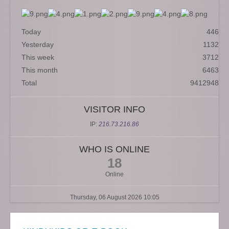
Today
446
Yesterday
1132
This week
3712
This month
6463
Total
9412948
VISITOR INFO
IP:
216.73.216.86
WHO IS ONLINE
18
Online
Thursday, 06 August 2026 10:05