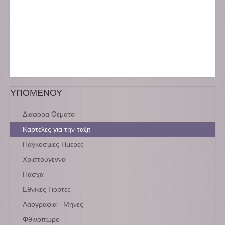
ΥΠΟΜΕΝΟΥ
Διαφορα Θεματα
Καρτελες για την ταξη
Παγκοσμιες Ημερες
Χριστουγεννα
Πασχα
Εθνικες Γιορτες
Λαογραφια - Μηνες
Φθινοπωρο