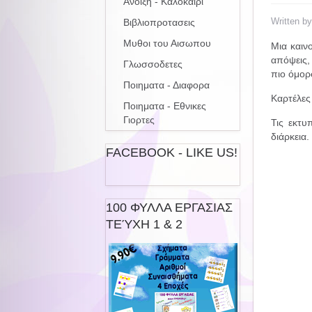
Ανοιξη - Καλοκαιρι
Written b
Βιβλιοπροτασεις
Μυθοι του Αισωπου
Μια καιν
απόψεις,
Γλωσσοδετες
πιο όμορ
Ποιηματα - Διαφορα
Καρτέλες 
Ποιηματα - Εθνικες
Γιορτες
Τις εκτυ
διάρκεια.
FACEBOOK - LIKE US!
100 ΦΥΛΛΑ ΕΡΓΑΣΙΑΣ
ΤΕΎΧΗ 1 & 2