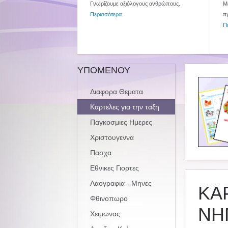
Γνωρίζουμε αξιόλογους ανθρώπους.
Με
Περισσότερα
..
π
Π
ΥΠΟΜΕΝΟΥ
Διαφορα Θεματα
Καρτελες για την ταξη
Παγκοσμιες Ημερες
Χριστουγεννα
Πασχα
Εθνικες Γιορτες
Λαογραφια - Μηνες
ΚΑ
Φθινοπωρο
ΝΗ
Χειμωνας