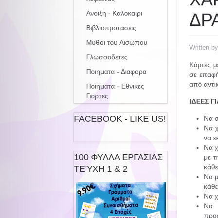
Ανοιξη - Καλοκαιρι
ΔΡ
Βιβλιοπροτασεις
Μυθοι του Αισωπου
Written b
Γλωσσοδετες
Κάρτες μ
Ποιηματα - Διαφορα
σε επαφή
από αντι
Ποιηματα - Εθνικες
Γιορτες
ΙΔΕΕΣ Γ
FACEBOOK - LIKE US!
Να σ
Να χ
να ε
Να χ
100 ΦΥΛΛΑ ΕΡΓΑΣΙΑΣ
με τ
κάθε
ΤΕΎΧΗ 1 & 2
Να μ
κάθε
Να χ
Να 
προσ