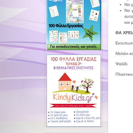
Να χ
Να γ
αυτο
και 
ΘΑ ΧΡΕ
Εκτυπωτή
Μελάνι κ
Ψαλίδι
Πλαστικο