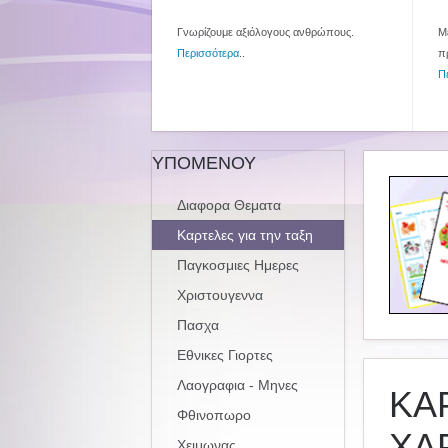
Γνωρίζουμε αξιόλογους ανθρώπους.
Με
Περισσότερα
..
π
Π
ΥΠΟΜΕΝΟΥ
Διαφορα Θεματα
Καρτελες για την ταξη
Παγκοσμιες Ημερες
Χριστουγεννα
Πασχα
Εθνικες Γιορτες
Λαογραφια - Μηνες
ΚΑ
Φθινοπωρο
ΧΑ
Χειμωνας