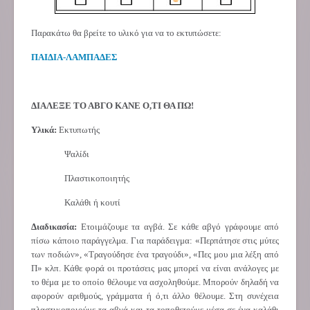
Παρακάτω θα βρείτε το υλικό για να το εκτυπώσετε:
ΠΑΙΔΙΑ-ΛΑΜΠΑΔΕΣ
ΔΙΑΛΕΞΕ ΤΟ ΑΒΓΟ ΚΑΝΕ Ο,ΤΙ ΘΑ ΠΩ!
Υλικά:
Εκτυπωτής
Ψαλίδι
Πλαστικοποιητής
Καλάθι ή κουτί
Διαδικασία:
Ετοιμάζουμε τα αγβά. Σε κάθε αβγό γράφουμε από
πίσω κάποιο παράγγελμα. Για παράδειγμα: «Περπάτησε στις μύτες
των ποδιών», «Τραγούδησε ένα τραγούδι», «Πες μου μια λέξη από
Π» κλπ. Κάθε φορά οι προτάσεις μας μπορεί να είναι ανάλογες με
το θέμα με το οποίο θέλουμε να ασχοληθούμε. Μπορούν δηλαδή να
αφορούν αριθμούς, γράμματα ή ό,τι άλλο θέλουμε. Στη συνέχεια
πλαστικοποιούμε τα αβγά και τα τοποθετούμε μέσα σε ένα καλάθι