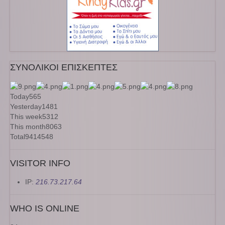
ΣΥΝΟΛΙΚΟΙ ΕΠΙΣΚΕΠΤΕΣ
Today
565
Yesterday
1481
This week
5312
This month
8063
Total
9414548
VISITOR INFO
IP:
216.73.217.64
WHO IS ONLINE