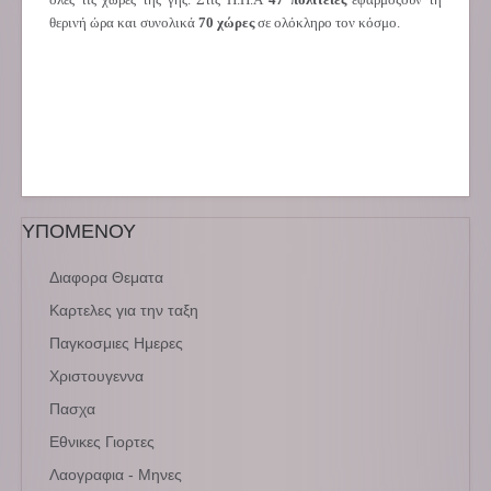
θερινή ώρα και συνολικά
70 χώρες
σε ολόκληρο τον κόσμο.
ΥΠΟΜΕΝΟΥ
Διαφορα Θεματα
Καρτελες για την ταξη
Παγκοσμιες Ημερες
Χριστουγεννα
Πασχα
Εθνικες Γιορτες
Λαογραφια - Μηνες