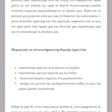
μάλιστα ίσως περισσότερο από την εποχή του Φραγκλίνου. Κάθε
χρόνο με την αλλαγή της ώρας σε θερινή εξοικονομούμε μεγάλα
ποσοστά ενέργειας εκμεταλλευόμενοι το ηλιακό φως. Βάζοντας τα
ρολόγια μας μπροστά κατά μια ώρα τη διάρκεια της καλοκαιρίας, ο
ήλιος ανατέλλει αργότερα και δύει αργότερα, παρατείνοντας το φως
πιο αργά μέσα στην ημέρα μας και δίνοντας μας περισσότερη ώρα
για να τελειώσουμε τις δουλειές μας.
Μερικά από τα πλεονεκτήματα της θερινής ώρας είναι
:
περισσότερη ώρα για να δουλεύουν οι μεγάλοι
περισσότερη ώρα για παιχνίδι για τα παιδιά
εξοικοικονόμηση ενέργειας στις μεγαλουπόλεις
ακόμη και μείωση της εγκληματικότητας καθώς το φως της
μέρας κρατάει περισσότερο
Η θερινή ώρα δεν είναι παγκοσμίως αποδεκτή, ούτε εφαρμόζεται σε
όλες τις χώρες της γης. Στις Η.Π.Α
47 πολιτείες
εφαρμόζουν τη