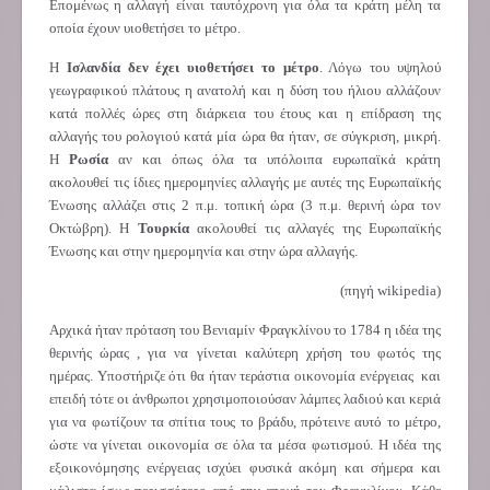
Επομένως η αλλαγή είναι ταυτόχρονη για όλα τα κράτη μέλη τα
οποία έχουν υιοθετήσει το μέτρο.
Η
Ισλανδία δεν έχει υιοθετήσει το μέτρο
. Λόγω του υψηλού
γεωγραφικού πλάτους η ανατολή και η δύση του ήλιου αλλάζουν
κατά πολλές ώρες στη διάρκεια του έτους και η επίδραση της
αλλαγής του ρολογιού κατά μία ώρα θα ήταν, σε σύγκριση, μικρή.
Η
Ρωσία
αν και όπως όλα τα υπόλοιπα ευρωπαϊκά κράτη
ακολουθεί τις ίδιες ημερομηνίες αλλαγής με αυτές της Ευρωπαϊκής
Ένωσης αλλάζει στις 2 π.μ. τοπική ώρα (3 π.μ. θερινή ώρα τον
Οκτώβρη). Η
Τουρκία
ακολουθεί τις αλλαγές της Ευρωπαϊκής
Ένωσης και στην ημερομηνία και στην ώρα αλλαγής.
(πηγή
wikipedia
)
Αρχικά ήταν πρόταση του Βενιαμίν Φραγκλίνου το 1784 η ιδέα της
θερινής ώρας , για να γίνεται καλύτερη χρήση του φωτός της
ημέρας. Υποστήριζε ότι θα ήταν τεράστια οικονομία ενέργειας και
επειδή τότε οι άνθρωποι χρησιμοποιούσαν λάμπες λαδιού και κεριά
για να φωτίζουν τα σπίτια τους το βράδυ, πρότεινε αυτό το μέτρο,
ώστε να γίνεται οικονομία σε όλα τα μέσα φωτισμού. Η ιδέα της
εξοικονόμησης ενέργειας ισχύει φυσικά ακόμη και σήμερα και