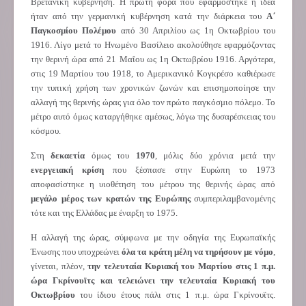
Βρετανική κυβέρνηση. Η πρώτη φορά που εφαρμόστηκε η ιδέα
ήταν από την γερμανική κυβέρνηση κατά την διάρκεια του
Α΄
Παγκοσμίου Πολέμου
από 30 Απριλίου ως 1η Οκτωβρίου του
1916. Λίγο μετά το Ηνωμένο Βασίλειο ακολούθησε εφαρμόζοντας
την θερινή ώρα από 21 Μαΐου ως 1η Οκτωβρίου 1916. Αργότερα,
στις 19 Μαρτίου του 1918, το Αμερικανικό Κογκρέσο καθιέρωσε
την τυπική χρήση των χρονικών ζωνών και επισημοποίησε την
αλλαγή της θερινής ώρας για όλο τον πρώτο παγκόσμιο πόλεμο. Το
μέτρο αυτό όμως καταργήθηκε αμέσως, λόγω της δυσαρέσκειας του
κόσμου.
Στη
δεκαετία
όμως του
1970
, μόλις δύο χρόνια μετά την
ενεργειακή κρίση
που ξέσπασε στην Ευρώπη το 1973
αποφασίστηκε η υιοθέτηση του μέτρου της θερινής ώρας από
μεγάλο μέρος των κρατών της Ευρώπης
συμπεριλαμβανομένης
τότε και της Ελλάδας με έναρξη το 1975.
Η αλλαγή της ώρας, σύμφωνα με την οδηγία της Ευρωπαϊκής
Ένωσης που υποχρεώνει
όλα τα κράτη μέλη να τηρήσουν με νόμο
,
γίνεται, πλέον,
την τελευταία Κυριακή του Μαρτίου στις 1 π.μ.
ώρα Γκρίνουϊτς και τελειώνει την τελευταία Κυριακή του
Οκτωβρίου
του ίδιου έτους πάλι στις 1 π.μ. ώρα Γκρίνουϊτς.