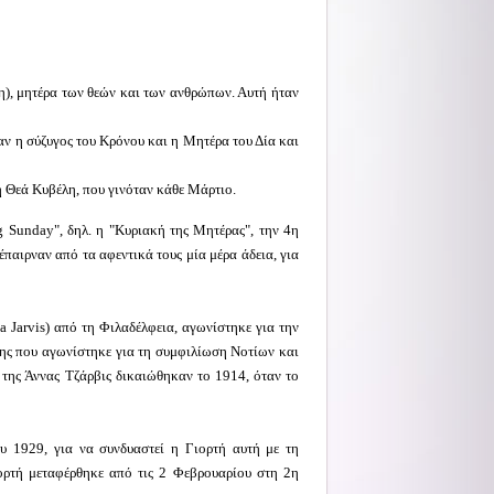
η), μητέρα των θεών και των ανθρώπων. Αυτή ήταν
ταν η σύζυγος του Κρόνου και η Μητέρα του Δία και
 Θεά Κυβέλη, που γινόταν κάθε Μάρτιο.
g Sunday", δηλ. η "Κυριακή της Μητέρας", την 4η
έπαιρναν από τα αφεντικά τους μία μέρα άδεια, για
a Jarvis) από τη Φιλαδέλφεια, αγωνίστηκε για την
της που αγωνίστηκε για τη συμφιλίωση Νοτίων και
της Άννας Τζάρβις δικαιώθηκαν το 1914, όταν το
υ 1929, για να συνδυαστεί η Γιορτή αυτή με τη
ιορτή μεταφέρθηκε από τις 2 Φεβρουαρίου στη 2η