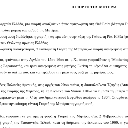
Η ΓΙΟΡΤΗ ΤΗΣ ΜΗΤΕΡΑΣ
 αρχαία Ελλάδα, μια γιορτή ανοιξιάτικη ήταν αφιερωμένη στη Θεά Γαία (Μητέρα Γ
η πρώτη μορφή εορτασμού της Μητέρας.
ορτή αυτή διαδέχθηκε η γιορτή η αφιερωμένη στην κόρη της Γαίας, τη Ρέα. Η Ρέα ή
 των Θεών της αρχαίας Ελλάδας.
Ρωμαϊκή αυτοκρατορία, συναντάμε τη Γιορτή της Μητέρας ως γιορτή αφιερωμένη στη
ια, φτάνουμε στην Αγγλία του 15ου-16ου αι. μ.Χ., όπου γιορταζόταν η "Motherin
ς Σαρακοστής, και ήταν αφιερωμένη στις μητέρες. Εκείνη τη μέρα όλοι οι υπηρέτες 
τούν τα σπίτια τους και να περάσουν την μέρα τους μαζί με τις μητέρες τους.
νες Πολιτείες Αμερικής, στις αρχές του 20ού αιώνα, η δασκάλα Άννα Τζάρβις (Ann
της Γιορτής της Μητέρας, τη 2η Κυριακή του Μαΐου. Ήθελε να τιμήσει τη μητέρα 
μερικανών μετά τη λήξη του Αμερικανικού Εμφυλίου πολέμου το 1864. Οι αγώνες 
ρισε την επίσημη εθνική Γιορτή της Μητέρας τη γιορτή αυτή.
δα, γιορτάστηκε για πρώτη φορά η Γιορτή της Μητέρας στις 2 Φεβρουαρίου το
ή γιορτή της Υπαπαντής. Τελικά, κατά τη διάρκεια της δεκαετίας του 1960, η γ