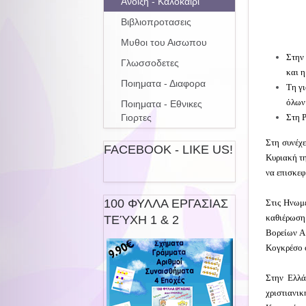
Ανοιξη - Καλοκαιρι
Βιβλιοπροτασεις
Μυθοι του Αισωπου
Στην
Γλωσσοδετες
και 
Ποιηματα - Διαφορα
Τη γι
όλων
Ποιηματα - Εθνικες
Στη 
Γιορτες
Στη συνέχε
FACEBOOK - LIKE US!
Κυριακή τη
να επισκεφ
100 ΦΥΛΛΑ ΕΡΓΑΣΙΑΣ
Στις Ηνωμέ
καθιέρωση 
ΤΕΎΧΗ 1 & 2
Βορείων Α
Κογκρέσο ό
Στην Ελλά
χριστιανικ