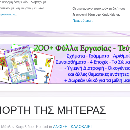
 αφορμή ένα βιβλίο... Διαβάζουμε,
ροτείνουμε, δημιουργούμε υλικό...
Οι νηπιαγωγοί αποκτούν τη δική τους
ερισσότερα
..
ξεχωριστή θέση στο KindyKids.gr.
Περισσότερα...
ΓΙΟΡΤΗ ΤΗΣ ΜΗΤΕΡΑΣ
y Μάρλεν Κεφαλίδου. Posted in
ΑΝΟΙΞΗ - ΚΑΛΟΚΑΙΡΙ