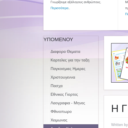
Γνωρίζουμε αξιόλογους ανθρώπους.
Με
Περισσότερα
..
π
Π
ΥΠΟΜΕΝΟΥ
Διαφορα Θεματα
Καρτελες για την ταξη
Παγκοσμιες Ημερες
Χριστουγεννα
Πασχα
Εθνικες Γιορτες
Λαογραφια - Μηνες
Η 
Φθινοπωρο
Χειμωνας
Written b