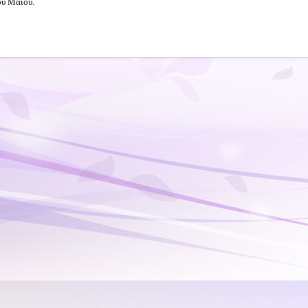
ου Μαΐου.