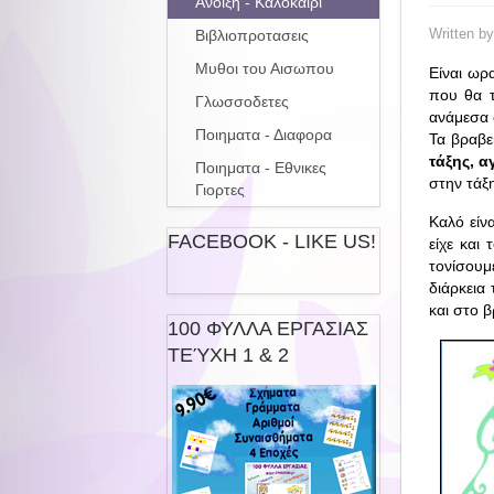
Ανοιξη - Καλοκαιρι
Written b
Βιβλιοπροτασεις
Μυθοι του Αισωπου
Είναι ωρ
που θα τ
Γλωσσοδετες
ανάμεσα 
Ποιηματα - Διαφορα
Τα βραβεί
τάξης, 
Ποιηματα - Εθνικες
στην τάξη
Γιορτες
Καλό είν
FACEBOOK - LIKE US!
είχε και
τονίσουμ
διάρκεια
και στο β
100 ΦΥΛΛΑ ΕΡΓΑΣΙΑΣ
ΤΕΎΧΗ 1 & 2