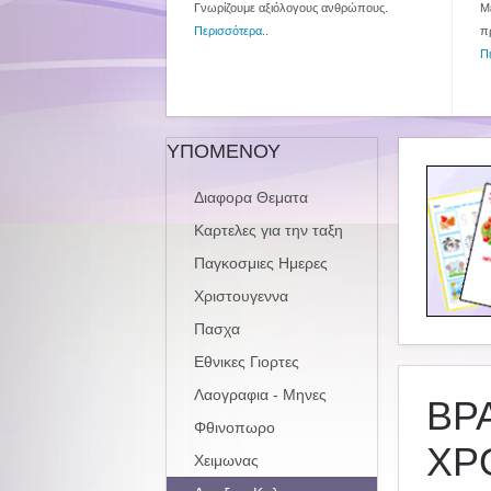
Γνωρίζουμε αξιόλογους ανθρώπους.
Με
Περισσότερα
..
π
Π
ΥΠΟΜΕΝΟΥ
Διαφορα Θεματα
Καρτελες για την ταξη
Παγκοσμιες Ημερες
Χριστουγεννα
Πασχα
Εθνικες Γιορτες
Λαογραφια - Μηνες
ΒΡΑ
Φθινοπωρο
ΧΡ
Χειμωνας