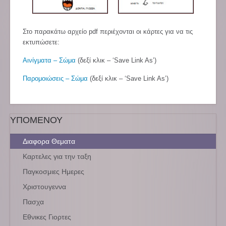
Στο παρακάτω αρχείο pdf περιέχονται οι κάρτες για να τις
εκτυπώσετε:
Αινίγματα – Σώμα
(δεξί κλικ – ‘Save Link As’)
Παρομοιώσεις – Σώμα
(δεξί κλικ – ‘Save Link As’)
ΥΠΟΜΕΝΟΥ
Διαφορα Θεματα
Καρτελες για την ταξη
Παγκοσμιες Ημερες
Χριστουγεννα
Πασχα
Εθνικες Γιορτες