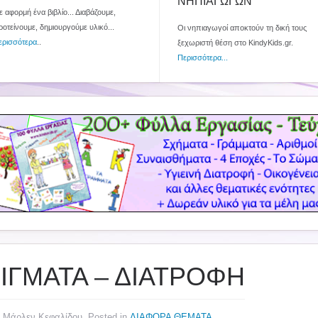
ΝΗΠΙΑΓΩΓΩΝ
 αφορμή ένα βιβλίο... Διαβάζουμε,
ροτείνουμε, δημιουργούμε υλικό...
Οι νηπιαγωγοί αποκτούν τη δική τους
ερισσότερα
..
ξεχωριστή θέση στο KindyKids.gr.
Περισσότερα...
ΝΙΓΜΑΤΑ – ΔΙΑΤΡΟΦΗ
y Μάρλεν Κεφαλίδου. Posted in
ΔΙΑΦΟΡΑ ΘΕΜΑΤΑ