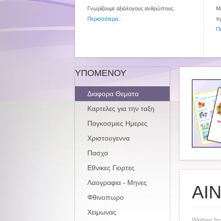
Γνωρίζουμε αξιόλογους ανθρώπους.
Με
Περισσότερα
..
π
Π
ΥΠΟΜΕΝΟΥ
Διαφορα Θεματα
Καρτελες για την ταξη
Παγκοσμιες Ημερες
Χριστουγεννα
Πασχα
Εθνικες Γιορτες
Λαογραφια - Μηνες
ΑΙ
Φθινοπωρο
Χειμωνας
Written b