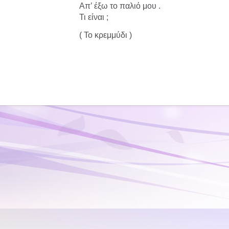
Απ’ έξω το παλιό μου .
Τι είναι ;
( Το κρεμμύδι )