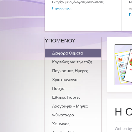
Γνωρίζουμε αξιόλογους ανθρώπους.
Με
Περισσότερα
..
π
Π
ΥΠΟΜΕΝΟΥ
Διαφορα Θεματα
Καρτελες για την ταξη
Παγκοσμιες Ημερες
Χριστουγεννα
Πασχα
Εθνικες Γιορτες
Λαογραφια - Μηνες
Η 
Φθινοπωρο
Χειμωνας
Written b