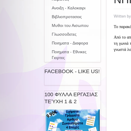
Ανοιξη - Καλοκαιρι
Written b
Βιβλιοπροτασεις
Μυθοι του Αισωπου
Το παρακά
Γλωσσοδετες
Από το απ
Ποιηματα - Διαφορα
τη γωνιά 
γνωστά λο
Ποιηματα - Εθνικες
Γιορτες
FACEBOOK - LIKE US!
100 ΦΥΛΛΑ ΕΡΓΑΣΙΑΣ
ΤΕΎΧΗ 1 & 2