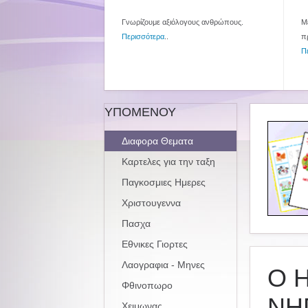
Γνωρίζουμε αξιόλογους ανθρώπους.
Με
Περισσότερα
..
π
Π
ΥΠΟΜΕΝΟΥ
Διαφορα Θεματα
Καρτελες για την ταξη
Παγκοσμιες Ημερες
Χριστουγεννα
Πασχα
Εθνικες Γιορτες
Λαογραφια - Μηνες
Ο 
Φθινοπωρο
ΝΗ
Χειμωνας