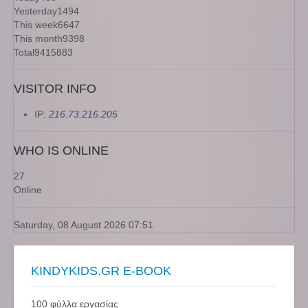
Yesterday
1494
This week
6647
This month
9398
Total
9415883
VISITOR INFO
IP:
216.73.216.205
WHO IS ONLINE
27
Online
Saturday, 08 August 2026 07:51
KINDYKIDS.GR E-BOOK
100 φύλλα εργασίας