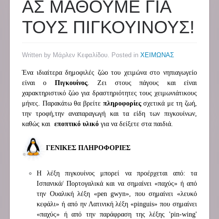
ΑΣ ΜΑΘΟΥΜΕ ΓΙΑ
ΤΟΥΣ ΠΙΓΚΟΥΙΝΟΥΣ!
Written by Μάρλεν Κεφαλίδου. Posted in
ΧΕΙΜΩΝΑΣ
Ένα ιδιαίτερα δημοφιλές ζώο του χειμώνα στο νηπιαγωγείο
είναι ο
Πιγκουίνος
. Ζει στους πάγους και είναι
χαρακτηριστικό ζώο για δραστηριότητες τους χειμωνιάτικους
μήνες. Παρακάτω θα βρείτε
πληροφορίες
σχετικά με τη ζωή,
την τροφή,την αναπαραγωγή και τα είδη των πιγκουίνων,
καθώς και
εποπτικό υλικό
για να δείξετε στα παιδιά.
ΓΕΝΙΚΕΣ ΠΛΗΡΟΦΟΡΙΕΣ
Η λέξη πιγκουίνος μπορεί να προέρχεται από: τα
Ισπανικά/ Πορτογαλικά και να σημαίνει «παχύς» ή από
την Ουαλική λέξη «pen gwyn», που σημαίνει «λευκό
κεφάλι» ή από ην Λατινική λέξη «pinguis» που σημαίνει
«παχύς» ή από την παράφραση της λέξης 'pin-wing'