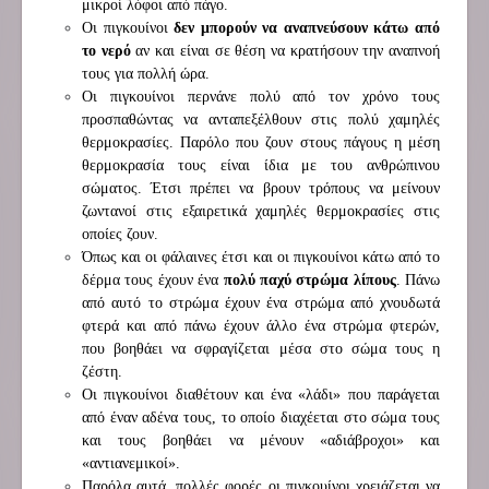
μικροί λόφοι από πάγο.
Οι πιγκουίνοι
δεν μπορούν να αναπνεύσουν κάτω από
το νερό
αν και είναι σε θέση να κρατήσουν την αναπνοή
τους για πολλή ώρα.
Οι πιγκουίνοι περνάνε πολύ από τον χρόνο τους
προσπαθώντας να ανταπεξέλθουν στις πολύ χαμηλές
θερμοκρασίες. Παρόλο που ζουν στους πάγους η μέση
θερμοκρασία τους είναι ίδια με του ανθρώπινου
σώματος. Έτσι πρέπει να βρουν τρόπους να μείνουν
ζωντανοί στις εξαιρετικά χαμηλές θερμοκρασίες στις
οποίες ζουν.
Όπως και οι φάλαινες έτσι και οι πιγκουίνοι κάτω από το
δέρμα τους έχουν ένα
πολύ παχύ στρώμα λίπους
. Πάνω
από αυτό το στρώμα έχουν ένα στρώμα από χνουδωτά
φτερά και από πάνω έχουν άλλο ένα στρώμα φτερών,
που βοηθάει να σφραγίζεται μέσα στο σώμα τους η
ζέστη.
Οι πιγκουίνοι διαθέτουν και ένα «λάδι» που παράγεται
από έναν αδένα τους, το οποίο διαχέεται στο σώμα τους
και τους βοηθάει να μένουν «αδιάβροχοι» και
«αντιανεμικοί».
Παρόλα αυτά, πολλές φορές οι πιγκουίνοι χρειάζεται να