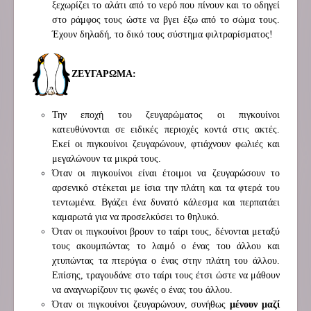
ξεχωρίζει το αλάτι από το νερό που πίνουν και το οδηγεί
στο ράμφος τους ώστε να βγει έξω από το σώμα τους.
Έχουν δηλαδή, το δικό τους σύστημα φιλτραρίσματος!
ΖΕΥΓΑΡΩΜΑ:
Την εποχή του ζευγαρώματος οι πιγκουίνοι
κατευθύνονται σε ειδικές περιοχές κοντά στις ακτές.
Εκεί οι πιγκουίνοι ζευγαρώνουν, φτιάχνουν φωλιές και
μεγαλώνουν τα μικρά τους.
Όταν οι πιγκουίνοι είναι έτοιμοι να ζευγαρώσουν το
αρσενικό στέκεται με ίσια την πλάτη και τα φτερά του
τεντωμένα. Βγάζει ένα δυνατό κάλεσμα και περπατάει
καμαρωτά για να προσελκύσει το θηλυκό.
Όταν οι πιγκουίνοι βρουν το ταίρι τους, δένονται μεταξύ
τους ακουμπώντας το λαιμό ο ένας του άλλου και
χτυπώντας τα πτερύγια ο ένας στην πλάτη του άλλου.
Επίσης, τραγουδάνε στο ταίρι τους έτσι ώστε να μάθουν
να αναγνωρίζουν τις φωνές ο ένας του άλλου.
Όταν οι πιγκουίνοι ζευγαρώνουν, συνήθως
μένουν μαζί