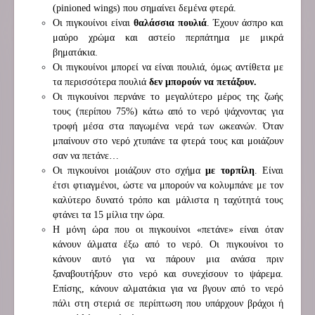
(pinioned wings) που σημαίνει δεμένα φτερά.
Οι πιγκουίνοι είναι
θαλάσσια πουλιά
. Έχουν άσπρο και
μαύρο χρώμα και αστείο περπάτημα με μικρά
βηματάκια.
Οι πιγκουίνοι μπορεί να είναι πουλιά, όμως αντίθετα με
τα περισσότερα πουλιά
δεν μπορούν να πετάξουν.
Οι πιγκουίνοι περνάνε το μεγαλύτερο μέρος της ζωής
τους (περίπου 75%) κάτω από το νερό ψάχνοντας για
τροφή μέσα στα παγωμένα νερά των ωκεανών. Όταν
μπαίνουν στο νερό χτυπάνε τα φτερά τους και μοιάζουν
σαν να πετάνε…
Οι πιγκουίνοι μοιάζουν στο σχήμα
με τορπίλη
. Είναι
έτσι φτιαγμένοι, ώστε να μπορούν να κολυμπάνε με τον
καλύτερο δυνατό τρόπο και μάλιστα η ταχύτητά τους
φτάνει τα 15 μίλια την ώρα.
Η μόνη ώρα που οι πιγκουίνοι «πετάνε» είναι όταν
κάνουν άλματα έξω από το νερό. Οι πιγκουίνοι το
κάνουν αυτό για να πάρουν μια ανάσα πριν
ξαναβουτήξουν στο νερό και συνεχίσουν το ψάρεμα.
Επίσης, κάνουν αλματάκια για να βγουν από το νερό
πάλι στη στεριά σε περίπτωση που υπάρχουν βράχοι ή