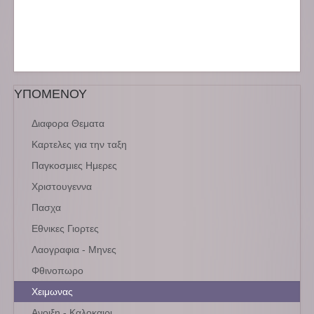
ΥΠΟΜΕΝΟΥ
Διαφορα Θεματα
Καρτελες για την ταξη
Παγκοσμιες Ημερες
Χριστουγεννα
Πασχα
Εθνικες Γιορτες
Λαογραφια - Μηνες
Φθινοπωρο
Χειμωνας
Ανοιξη - Καλοκαιρι