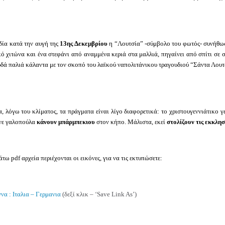
δία κατά την αυγή της
13ης Δεκεμβρίου
η “Λουτσία” -σύμβολο του φωτός- συνήθως 
ό χιτώνα και ένα στεφάνι από αναμμένα κεριά στα μαλλιά, πηγαίνει από σπίτι σε 
δά παλιά κάλαντα με τον σκοπό του λαϊκού ναπολιτάνικου τραγουδιού “Σάντα Λουτ
, λόγω του κλίματος, τα πράγματα είναι λίγο διαφορετικά: το χριστουγεννιάτικο γ
άνε γαλοπούλα
κάνουν μπάρμπεκιου
στον κήπο. Μάλιστα, εκεί
στολίζουν τις εκκλησ
τω pdf αρχεία περιέχονται οι εικόνες, για να τις εκτυπώσετε:
να : Ιταλια – Γερμανια
(δεξί κλικ – ‘Save Link As’)