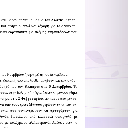
και με τον πολύτιμο βοηθό του
Zwarte Piet
που
κι και αφήνουν
σανό και ζάχαρη
για το άλογο του
ύγεννα
εορτάζονται με πλήθος παραστάσεων που
ή του Νοεμβρίου ή την πρώτη του Δεκεμβρίου.
 Κυριακή που ακολουθεί ανάβουν και ένα ακόμη
βοηθό του τον
Krampus
στις
6 Δεκεμβρίου
. Το
λώσσες, στην Ελληνική «Άγια Νύκτα», τραγουδήθηκε
πίσημα στις 2 Φεβρουαρίου
, αν και οι Αυστριακοί
να σαν τους τρεις Μάγους
γυρίζουν τα σπίτια και
ρήματα που συγκεντρώνουν
τα προσφέρουν για
λαγές. Ποικίλουν από κλασσικά στρογγυλά με
ρνα με πολύχρωμα αλεξανδριανά. Αμέσως μετά το