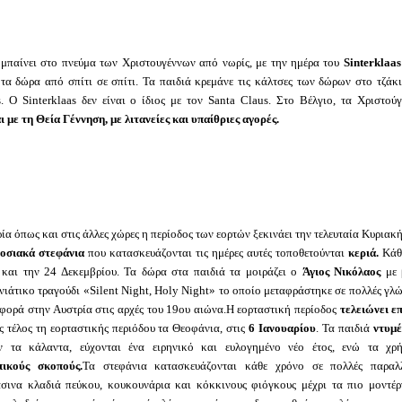
 μπαίνει στο πνεύμα των Χριστουγέννων από νωρίς, με την ημέρα του
Sinterklaas
 τα δώρα από σπίτι σε σπίτι. Τα παιδιά κρεμάνε τις κάλτσες των δώρων στο τζά
s. Ο Sinterklaas δεν είναι ο ίδιος με τον Santa Claus. Στο Βέλγιο, τα Χριστο
ι με τη Θεία Γέννηση, με λιτανείες και υπαίθριες αγορές.
ία όπως και στις άλλες χώρες η περίοδος των εορτών ξεκινάει την τελευταία Κυριακ
οσιακά στεφάνια
που κατασκευάζονται τις ημέρες αυτές τοποθετούνται
κεριά.
Κάθε
ι και την 24 Δεκεμβρίου. Τα δώρα στα παιδιά τα μοιράζει ο
Άγιος Νικόλαος
με 
νιάτικο τραγούδι «Silent Night, Holy Night» το οποίο μεταφράστηκε σε πολλές γ
φορά στην Αυστρία στις αρχές του 19ου αιώνα.Η εορταστική περίοδος
τελειώνει ε
 τέλος τη εορταστικής περιόδου τα Θεοφάνια, στις
6 Ιανουαρίου
. Τα παιδιά
ντυμέ
ν τα κάλαντα, εύχονται ένα ειρηνικό και ευλογημένο νέο έτος, ενώ τα χ
πικούς σκοπούς.
Τα στεφάνια κατασκευάζονται κάθε χρόνο σε πολλές παραλ
σινα κλαδιά πεύκου, κουκουνάρια και κόκκινους φιόγκους μέχρι τα πιο μοντέ