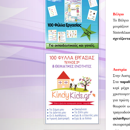
Βέλγιο
Το Βέλγιο
μοιράζουν
Sinterklaa
σχετίζοντα
Αυστρία
Στην Αυστρ
Στα
παραδ
κερί μέχρ
χριστουγεν
για πρώτη 
θεωρούν ως
τραγουδού
φιλανθρω
σκουροπρά