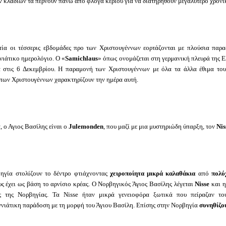
 κλαδιών τα περνούν πάνω από φλόγα κεριού για να διατηρηθούν μεγαλύτερο χρονι
τία οι τέσσερις εβδομάδες προ των Χριστουγέννων εορτάζονται με πλούσια παρα
νιάτικο ημερολόγιο. Ο «
Samichlaus
» όπως ονομάζεται στη γερμανική πλευρά της Ε
ά στις 6 Δεκεμβρίου. Η παραμονή των Χριστουγέννων με όλα τα άλλα έθιμα του 
 των Χριστουγέννων χαρακτηρίζουν την ημέρα αυτή.
, ο Αγιος Βασίλης είναι ο
Julemonden
, που μαζί με μια μυστηριώδη ύπαρξη, τον
Νis
ηγία στολίζουν το δέντρο φτιάχνοντας
χειροποίητα μικρά καλαθάκια
από
πολύ
ς έχει ως βάση το αρνίσιο κρέας. Ο Νορβηγικός Άγιος Βασίλης λέγεται
Nisse
και η
ς της Νορβηγίας. Τα Nisse ήταν μικρά γενειοφόρα ξωτικά που πείραζαν το
νιάτικη παράδοση με τη μορφή του Άγιου Βασίλη. Επίσης στην Νορβηγία
συνηθίζο