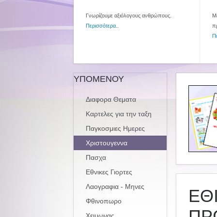
Γνωρίζουμε αξιόλογους ανθρώπους.
Με
Περισσότερα
..
π
Π
ΥΠΟΜΕΝΟΥ
Διαφορα Θεματα
Καρτελες για την ταξη
Παγκοσμιες Ημερες
Χριστουγεννα
Πασχα
Εθνικες Γιορτες
Λαογραφια - Μηνες
ΕΘ
Φθινοπωρο
ΠΡ
Χειμωνας