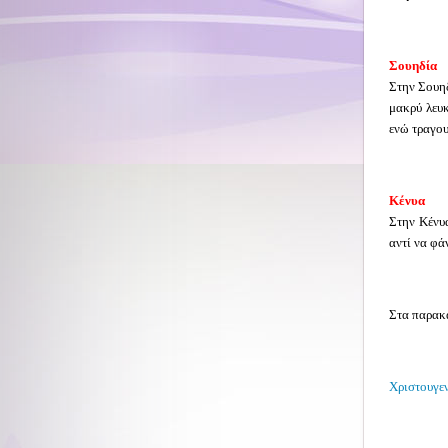
Σουηδία
Στην Σουη
μακρύ λευκ
ενώ τραγου
Κένυα
Στην Κένυα
αντί να φ
Στα παρακά
Χριστουγεν