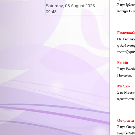
Στην Ιρλα
Saturday, 08 August 2026
ποτήρι Gui
09:48
Γιουγκοσλ
Οι Γιουγκ
φιλοξενού
τραπεζομάν
Ρωσία
Στην Ρωσία
Παναγία.
Μεξικό
Στο Μεξικό
κρατώντας 
Ουκρανία
Στην Ουκρ
Κορίτσι-Ν