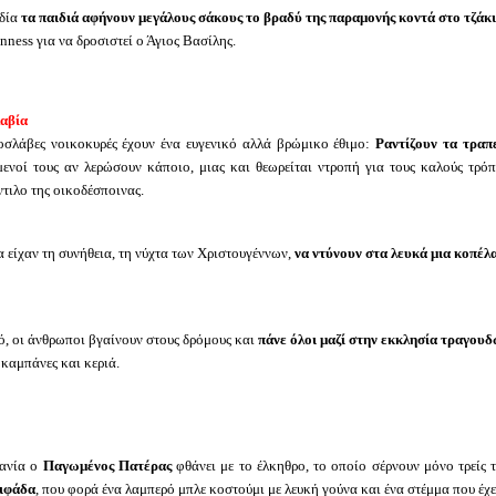
νδία
τα παιδιά αφήνουν μεγάλους σάκους το βραδύ της παραμονής κοντά στο τζάκι
nness για να δροσιστεί ο Άγιος Βασίλης.
αβία
οσλάβες νοικοκυρές έχουν ένα ευγενικό αλλά βρώμικο έθιμο:
Ραντίζουν τα τραπ
μενοί τους αν λερώσουν κάποιο, μιας και θεωρείται ντροπή για τους καλούς τρό
τιλο της οικοδέσποινας.
 είχαν τη συνήθεια, τη νύχτα των Χριστουγέννων,
να ντύνουν στα λευκά μια κοπέλα
, οι άνθρωποι βγαίνουν στους δρόμους και
πάνε όλοι μαζί στην εκκλησία τραγου
καμπάνες και κεριά.
ανία ο
Παγωμένος Πατέρας
φθάνει με το έλκηθρο, το οποίο σέρνουν μόνο τρείς τ
ιφάδα
, που φορά ένα λαμπερό μπλε κοστούμι με λευκή γούνα και ένα στέμμα που έχε