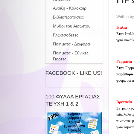
Ανοιξη - Καλοκαιρι
Written b
Βιβλιοπροτασεις
Μυθοι του Αισωπου
Ιταλία
Στην Ιταλί
Γλωσσοδετες
γριά γυναί
Ποιηματα - Διαφορα
Ποιηματα - Εθνικες
Γιορτες
Γερμανία
Στην Γερμ
FACEBOOK - LIKE US!
παράθυρο 
φυτρώνει 
100 ΦΥΛΛΑ ΕΡΓΑΣΙΑΣ
Βρετανία
ΤΕΎΧΗ 1 & 2
Σε μερικέ
ειδωλολατ
πίνοντας 
γλυκίσματα