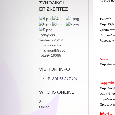
κόψιμο των
ΣΥΝΟΛΙΚΟΙ
ΕΠΙΣΚΕΠΤΕΣ
Ελβετία
Στην Ελβε
χριστουγεν
Today
588
στα παιδι
Yesterday
1494
λειτουργία
This week
6829
This month
9580
Total
9416065
Δανία
Στην Δανία
VISITOR INFO
IP:
216.73.217.101
Νορβηγία
Στην Νορβ
WHO IS ONLINE
φαγητό του
παραδόσει
21
Χριστουγεν
Online
Ιρλανδία