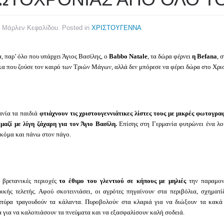
y Μάρλεν Κεφαλίδου. Posted in
ΧΡΙΣΤΟΥΓΕΝΝΑ
α, παρ’ όλο που υπάρχει Άγιος Βασίλης, ο
Babbo Natale
, τα δώρα φέρνει
η Befana
, 
κα που ζούσε τον καιρό των Τριών Μάγων, αλλά δεν μπόρεσε να φέρει δώρα στο Χριστ
ανία τα παιδιά
φτιάχνουν τις χριστουγεννιάτικες λίστες τους με μικρές φωτογρ
μαζί με λίγη ζάχαρη για τον Άγιο Βασίλη.
Επίσης στη Γερμανία φυτρώνει ένα λο
ακόμα και πάνω στον πάγο.
ς βρετανικές περιοχές
το έθιμο του γλεντιού σε κήπους με μηλιές
την παραμονή
ρικής τελετής. Αφού σκοτεινιάσει, οι αγρότες πηγαίνουν στα περιβόλια, σχηματ
μπύρα τραγουδούν τα κάλαντα. Πυροβολούν στα κλαριά για να διώξουν τα κακά
 για να καλοπιάσουν τα πνεύματα και να εξασφαλίσουν καλή σοδειά.