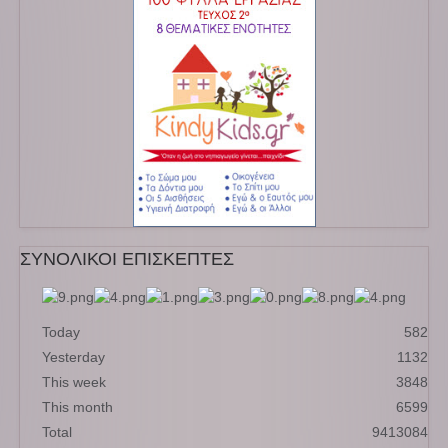
ΣΥΝΟΛΙΚΟΙ ΕΠΙΣΚΕΠΤΕΣ
Today
582
Yesterday
1132
This week
3848
This month
6599
Total
9413084