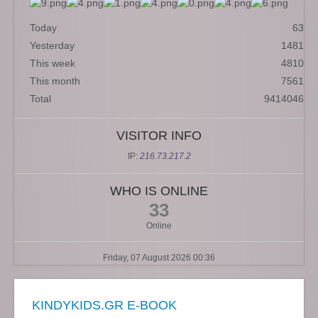
Today
63
Yesterday
1481
This week
4810
This month
7561
Total
9414046
VISITOR INFO
IP:
216.73.217.2
WHO IS ONLINE
33
Online
Friday, 07 August 2026 00:36
KINDYKIDS.GR E-BOOK